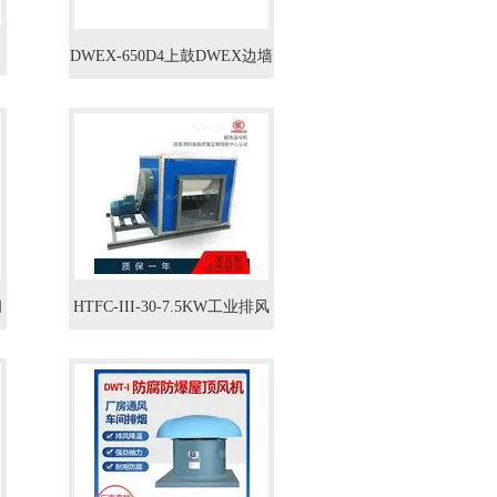
DWEX-650D4上鼓DWEX边墙
风机3.5KW/防爆墙壁送风机
间
HTFC-III-30-7.5KW工业排风
饭店厨房油烟抽风机箱HTFC-
III型