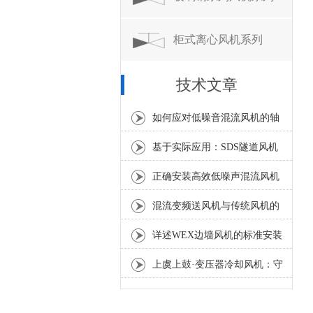
柜式离心风机系列
技术文章
如何应对低噪音混流风机的轴
承温度异常升高？
基于实际应用：SDS隧道风机
常见问题诊断与解决策略
正确安装高效低噪声混流风机
是确保风量和噪声指标的关键
混流变频送风机与传统风机的
区别分析
详述WEX边墙风机的标准安装
流程与方法
上虞上鼓·变压器冷却风机：守
护电力设备稳定运行的散热利