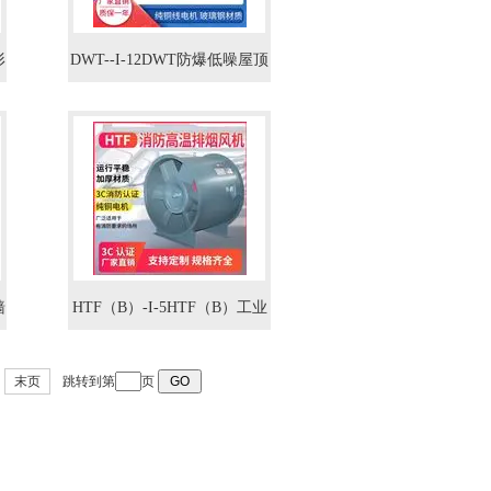
形
DWT--I-12DWT防爆低噪屋顶
风机3KW
墙
HTF（B）-I-5HTF（B）工业
商场轴流式消防排烟风机
末页
跳转到第
页
7.5KW