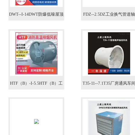
DWT--I-14DWT防爆低噪屋顶
FDZ--2.5DZ工业换气管道轴
风机4KW
流风机0.09KW
HTF（B）-I-5.5HTF（B）工
T35-11--7.1T35厂房通风车
业商场轴流式消防排烟风机
换气轴流风机4KW
3KW