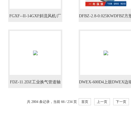
FGXF--II-14GXF斜流风机/厂
DFBZ-2.8-0.025KWDFBZ方
矿体育馆管道加压45/22KW
工业百叶/380v窗式排气轴流
风机
FDZ-11.2DZ工业换气管道轴
DWEX-600D4上鼓DWEX边
流风机5.5KW
风机1.6KW/防爆墙壁送风机
共 2804 条记录，当前 66 / 234 页
首页
上一页
下一页