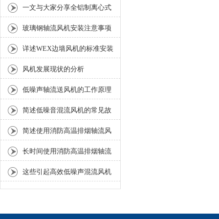
道
一文与大家分享全铝制离心式
屋顶风机的操作方法
玻璃钢轴流风机安装注意事项
详述WEX边墙风机的标准安装
流程与方法
风机发展现状的分析
低噪声轴流送风机的工作原理
简述低噪音混流风机的常见故
障相应解决方法
简述使用消防高温排烟轴流风
机时所需要注意的事项
长时间使用消防高温排烟轴流
风机后出现的生锈现象解决方
这些引起高效低噪声混流风机
法介绍
弯曲和断裂现象的原因要注意