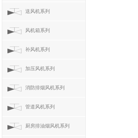
送风机系列
风机箱系列
补风机系列
加压风机系列
消防排烟风机系列
管道风机系列
厨房排油烟风机系列