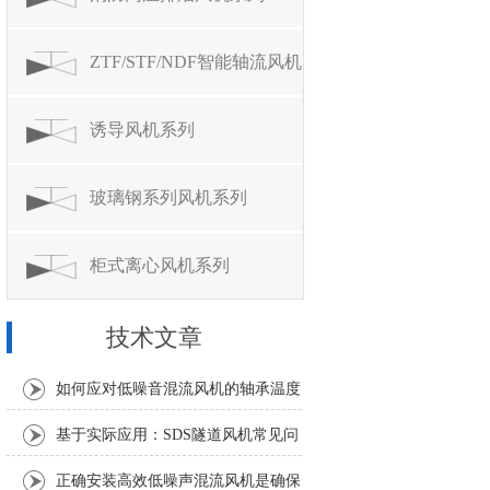
ZTF/STF/NDF智能轴流风机
诱导风机系列
玻璃钢系列风机系列
柜式离心风机系列
技术文章
如何应对低噪音混流风机的轴承温度
异常升高？
基于实际应用：SDS隧道风机常见问
题诊断与解决策略
正确安装高效低噪声混流风机是确保