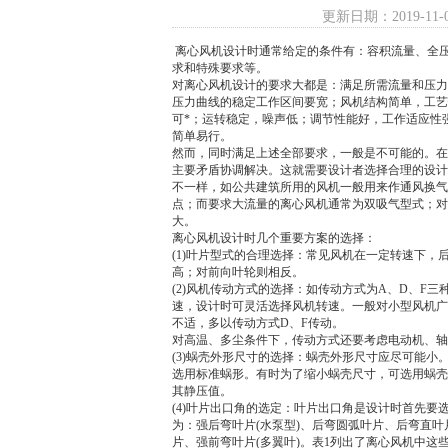
更新日期：2019-11-
离心风机设计时通常给定的条件有：容积流量、全压
求和特殊要求等。
对离心风机设计的要求大都是：满足所需流量和压力
压力曲线的稳定工作区间要宽；风机结构简单，工艺
可*；运转稳定，噪声低；调节性能好，工作适应性
简单易行。
然而，同时满足上述全部要求，一般是不可能的。在
主要矛盾协调解决。这就需要设计者选择合理的设计
不一样，如公共建筑所用的风机一般用来作通风换气
点；而要求大流量的离心风机通常为双吸气型式；对
大。
离心风机设计时几个重要方案的选择：
(1)叶片型式的合理选择：常见风机在一定转速下，
高；对前向叶轮则相反。
(2)风机传动方式的选择：如传动方式为A、D、F
速，设计时可灵活选择风机转速。一般对小型风机广
不适，多以传动方式D、F传动。
对高温、多尘条件下，传动方式还要考虑电动机、轴
(3)蜗壳外形尺寸的选择：蜗壳外形尺寸应尽可能小
选用标准蜗形。有时为了缩小蜗壳尺寸，可选用蜗壳
其静压值。
(4)叶片出口角的选定：叶片出口角是设计时首先
为：强后弯叶片(水泵型)、后弯圆弧叶片、后弯直
片、强前弯叶片(多翼叶)。表1列出了离心风机中这