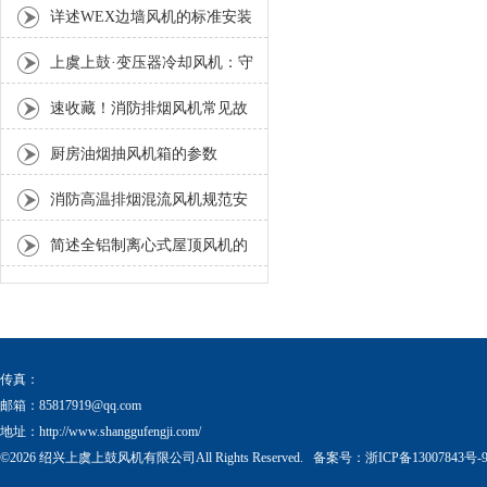
区别分析
详述WEX边墙风机的标准安装
流程与方法
上虞上鼓·变压器冷却风机：守
护电力设备稳定运行的散热利
速收藏！消防排烟风机常见故
器
障的解决方法分享
厨房油烟抽风机箱的参数
消防高温排烟混流风机规范安
装流程与方法详解
简述全铝制离心式屋顶风机的
科学安装流程
传真：
邮箱：
85817919@qq.com
地址：http://www.shanggufengji.com/
©2026 绍兴上虞上鼓风机有限公司All Rights Reserved. 备案号：
浙ICP备13007843号-