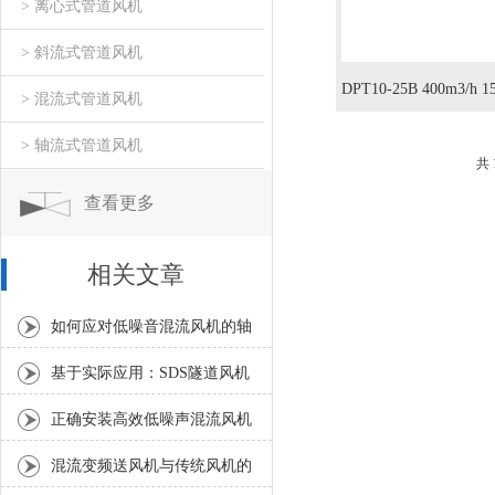
> 离心式管道风机
> 斜流式管道风机
DPT10-25B 400m3/h 1
> 混流式管道风机
酸亭风机 方舱医院风
> 轴流式管道风机
共
换气机
查看更多
相关文章
如何应对低噪音混流风机的轴
承温度异常升高？
基于实际应用：SDS隧道风机
常见问题诊断与解决策略
正确安装高效低噪声混流风机
是确保风量和噪声指标的关键
混流变频送风机与传统风机的