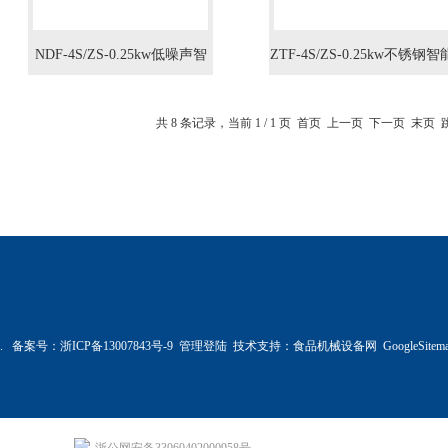
NDF-4S/ZS-0.25kw低噪声智
ZTF-4S/ZS-0.25kw不锈钢智
能温控式轴流风机
温控式轴流风机
共 8 条记录，当前 1 / 1 页 首页 上一页 下一页 末页
ed. 备案号：
浙ICP备13007843号-9
管理登陆
技术支持：
食品机械设备网
GoogleSitem