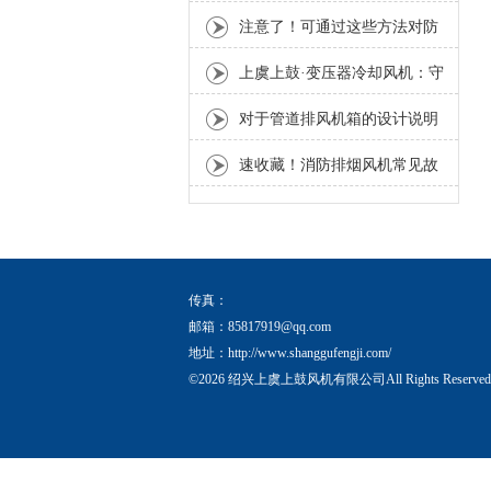
检查不可忘
注意了！可通过这些方法对防
腐玻璃钢边墙风机进行维护保
上虞上鼓·变压器冷却风机：守
养
护电力设备稳定运行的散热利
对于管道排风机箱的设计说明
器
您知多少？
速收藏！消防排烟风机常见故
障的解决方法分享
传真：
邮箱：
85817919@qq.com
地址：http://www.shanggufengji.com/
©2026 绍兴上虞上鼓风机有限公司All Rights Reserv