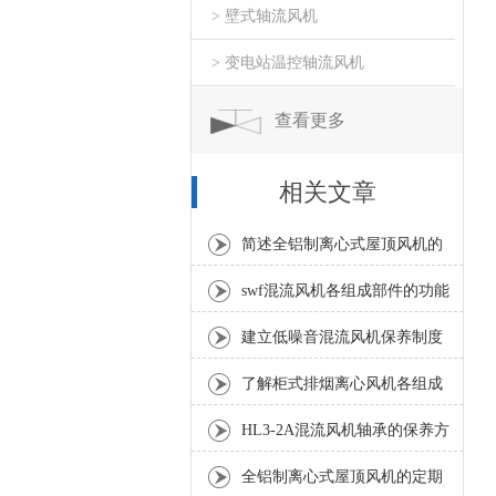
> 壁式轴流风机
> 变电站温控轴流风机
查看更多
相关文章
简述全铝制离心式屋顶风机的
常见故障相应解决方法
swf混流风机各组成部件的功能
特点介绍
建立低噪音混流风机保养制度
是保障其持续高效的关键
了解柜式排烟离心风机各组成
部件功能特点才能更好的使用
HL3-2A混流风机轴承的保养方
它
法分享
全铝制离心式屋顶风机的定期