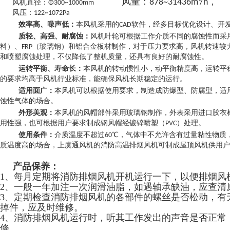
风量：878~31436m³/h，
风机直径：Φ300~1000mm
风压：122~1072Pa
效率高、噪声低：
本风机采用的CAD软件，经多目标优化设计、开
质轻、高强、耐腐蚀：
风机叶轮可根据工作介质不同的腐蚀性而采用
料）、FRP（玻璃钢）和铝合金板材制作，对于压力要求高，风机转速
和喷塑腐蚀处理，不仅降低了整机质量，还具有良好的耐腐蚀性。
运转平衡、寿命长：
本风机的转动惯性小，动平衡精度高，运转平
的要求均高于风机行业标准，能确保风机长期稳定的运行。
适用面广：
本风机可以根据使用要求，制造成防爆型、防腐型，适
蚀性气体的场合。
外形美观：
本风机的风帽部件采用玻璃钢制作，外表采用进口胶衣
用性强，也可根据用户要求制成钢风帽经镀锌喷塑（PVC）处理。
使用条件：
介质温度不超过60℃，气体中不允许含有过量粘性物质，含
质温度高的场合，上虞通风机的消防高温排烟风机可制成屋顶风机供用户
产品保养：
1、每月定期将消防排烟风机开机运行一下，以便排烟风
2、一般一年加注一次润滑油脂，如遇轴承缺油，应查清
3、定期检查消防排烟风机的各部件的螺丝是否松动，有
掉件，应及时维修。
4、消防排烟风机运行时，听其工作发出的声音是否正常
修。