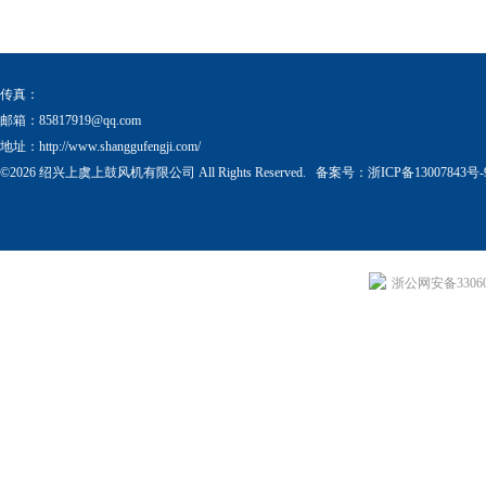
器
传真：
邮箱：
85817919@qq.com
地址：http://www.shanggufengji.com/
©2026 绍兴上虞上鼓风机有限公司 All Rights Reserved. 备案号：
浙ICP备13007843号-
浙公网安备330604