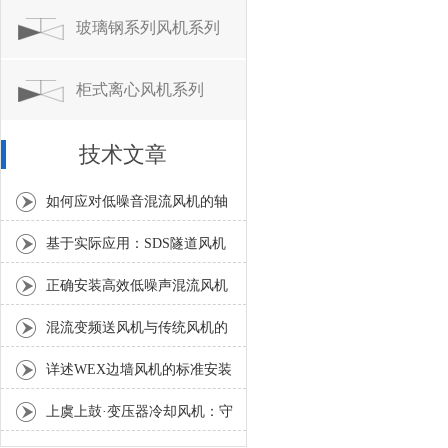
玻璃钢系列风机系列
柜式离心风机系列
技术文章
如何应对低噪音混流风机的轴
承温度异常升高？
基于实际应用：SDS隧道风机
常见问题诊断与解决策略
正确安装高效低噪声混流风机
是确保风量和噪声指标的关键
混流变频送风机与传统风机的
区别分析
详述WEX边墙风机的标准安装
流程与方法
上虞上鼓·变压器冷却风机：守
护电力设备稳定运行的散热利