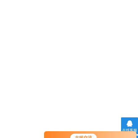
在线客服
在线交流