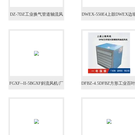
DZ-7DZ工业换气管道轴流风
DWEX-550E4上鼓DWEX边
机1.5KW
风机/防爆墙壁送风机2.1KW
FGXF--II-5BGXF斜流风机/厂
DFBZ-4.5DFBZ方形工业百叶
矿体育馆管道加压1.5KW
窗式排气轴流风机0.25KW