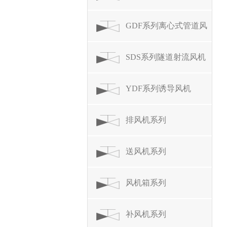
GDF系列离心式管道风
机
SDS系列隧道射流风机
YDF系列诱导风机
排风机系列
送风机系列
风机箱系列
补风机系列