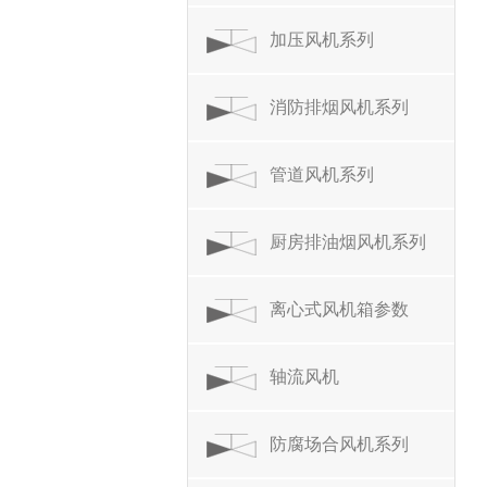
加压风机系列
消防排烟风机系列
管道风机系列
厨房排油烟风机系列
离心式风机箱参数
轴流风机
防腐场合风机系列