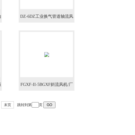
输
DZ-6DZ工业换气管道轴流风
机1.1KW
饭
FGXF-II-5BGXF斜流风机/厂
矿体育馆管道加压1.5KW
末页
跳转到第
页