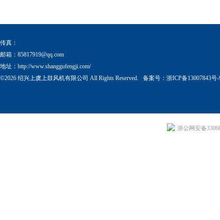
器
传真：
邮箱：
85817919@qq.com
地址：http://www.shanggufengji.com/
©2026 绍兴上虞上鼓风机有限公司 All Rights Reserved. 备案号：
浙ICP备13007843号-
浙公网安备330604