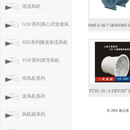
系列
混流风机
GDF系列离心式管道风
SWF-I-10-7.5KWSWF
机 建筑工程酒店等工
机
SDS系列隧道射流风机
换气
YDF系列诱导风机
排风机系列
FT35--11--3.15FT3
送风机系列
车间换气轴流风机0.2
共 2804 条记录
风机箱系列