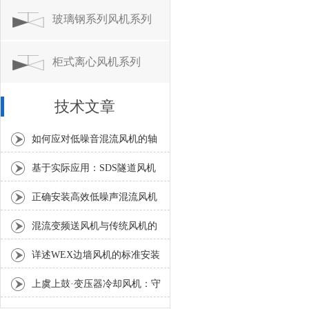
玻璃钢系列风机系列
柜式离心风机系列
技术文章
如何应对低噪音混流风机的轴
承温度异常升高？
基于实际应用：SDS隧道风机
常见问题诊断与解决策略
正确安装高效低噪声混流风机
是确保风量和噪声指标的关键
混流变频送风机与传统风机的
区别分析
详述WEX边墙风机的标准安装
流程与方法
上虞上鼓·变压器冷却风机：守
护电力设备稳定运行的散热利