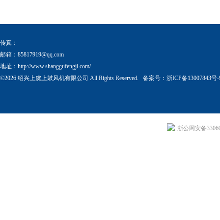
器
传真：
邮箱：
85817919@qq.com
地址：http://www.shanggufengji.com/
©2026 绍兴上虞上鼓风机有限公司 All Rights Reserved. 备案号：
浙ICP备13007843号-
浙公网安备330604