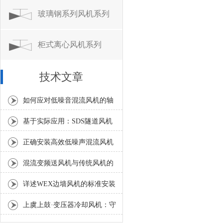
玻璃钢系列风机系列
柜式离心风机系列
技术文章
如何应对低噪音混流风机的轴
承温度异常升高？
基于实际应用：SDS隧道风机
常见问题诊断与解决策略
正确安装高效低噪声混流风机
是确保风量和噪声指标的关键
混流变频送风机与传统风机的
区别分析
详述WEX边墙风机的标准安装
流程与方法
上虞上鼓·变压器冷却风机：守
护电力设备稳定运行的散热利