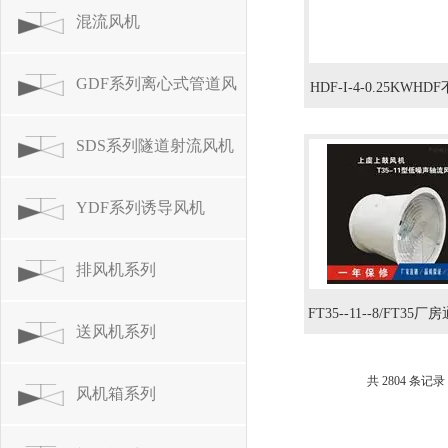
系列
混流风机
GDF系列离心式管道风
HDF-I-4-0.25KWH
低噪音轴流风机风
机
SDS系列隧道射流风机
YDF系列诱导风机
排风机系列
FT35--11--8/FT35
送风机系列
间换气轴流风机4K
共 2804 条记录
风机箱系列