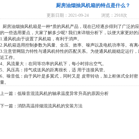
厨房油烟抽风机箱的特点是什么？
更新日期：2021-09-24
浏览：2918次
厨房油烟抽风机箱是一种*质的风机产品，现在已经逐步得到了广泛的
的一些选用要点，大家了解多少呢? 我们来详细分析下，以便大家更好的
1.通风机由于设置了风机箱，有利于消声。
2.风机箱选用控制参数为风量、全压、效率、噪声以及电机功率等。有
3.注意管网阻力特性与通风机特性的匹配关系。为使通风机能稳定运行
近工作。
4、风流量大：在同等功率的风机下，每小时排出空气。
5、风压高：排气或送风的距离很长，适 用于连接风管。
6、噪音低：由于风叶是多翼式，同时又是 皮带转动，加上柜体式全封密
量。
上一篇：
低噪音混流风机的轴承温度异常升高的原因分析
下一篇：
消防高温排烟混流风机的安装方法