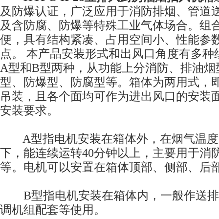
及防爆认证，广泛应用于消防排烟、管道
及含防腐、防爆等特殊工业气体场合。组
便，具有结构紧凑、占用空间小、性能参
点。 本产品安装形式和出风口角度有多种
A型和B型两种，从功能上分消防、排油烟
型、防爆型、防腐型等。箱体为两用式，
吊装，且各个面均可作为进出风口的安装
安装要求。
A型指电机安装在箱体外，在烟气温度大
下，能连续运转40分钟以上，主要用于消
等。电机可以安置在箱体顶部、侧部、后
B型指电机安装在箱体内，一般作送排
调机组配套等使用。