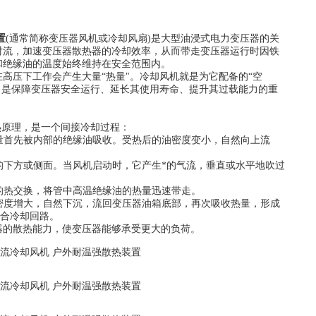
置
(通常简称变压器风机或冷却风扇)是大型油浸式电力变压器的关
对流，加速变压器散热器的冷却效率，从而带走变压器运行时因铁
和绝缘油的温度始终维持在安全范围内。
压下工作会产生大量“热量"。冷却风机就是为它配备的“空
损坏，是保障变压器安全运行、延长其使用寿命、提升其过载能力的重
原理，是一个间接冷却过程：
量首先被内部的绝缘油吸收。受热后的油密度变小，自然向上流
的下方或侧面。当风机启动时，它产生*的气流，垂直或水平地吹过
的热交换，将管中高温绝缘油的热量迅速带走。
密度增大，自然下沉，流回变压器油箱底部，再次吸收热量，形成
闭合冷却回路。
的散热能力，使变压器能够承受更大的负荷。