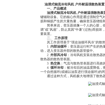
油浸式轴流冷却风机 户外耐温强散热装置
一、产品概述
油浸式轴流冷却风机 户外耐温强散热装
键辅助设备。它的核心作用是通过强制空气
损和铜损产生的大量热量，确保变压器绕组
简单来说，变压器就像一个人的心脏，在高
调"或“风扇"，防止其因“中暑"(过热)而
要装置。
二、
工作原理
其工作原理基于“强迫油循环风冷"的散热
1.
内部油循环
：变压器运行时产生的热
动，进入变压器外部的散热器管簇中。
2.
外部风冷却
：冷却风机安装在散热器
散热器的散热管表面。
3.
热交换
：气流与散热管表面进行高效
4.
循环冷却
：被冷却后的油温度降低，
一个自然循环(或辅以油泵进行强迫循环)的
通过这种方式，风机极大地增强了散热器