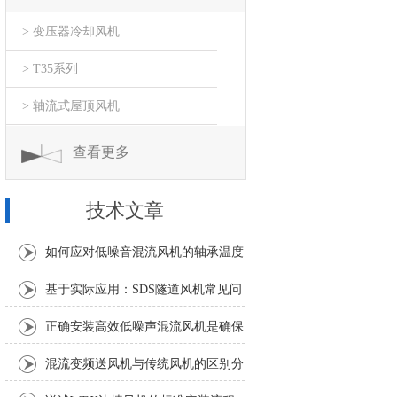
> 变压器冷却风机
> T35系列
> 轴流式屋顶风机
查看更多
技术文章
如何应对低噪音混流风机的轴承温度
异常升高？
基于实际应用：SDS隧道风机常见问
题诊断与解决策略
正确安装高效低噪声混流风机是确保
风量和噪声指标的关键
混流变频送风机与传统风机的区别分
析