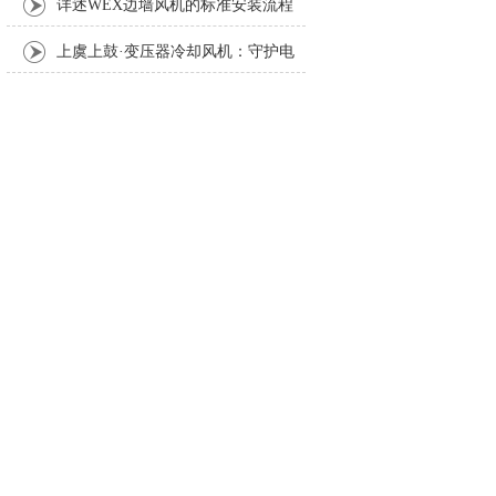
详述WEX边墙风机的标准安装流程
与方法
上虞上鼓·变压器冷却风机：守护电
力设备稳定运行的散热利器