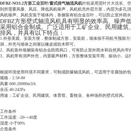
DFBZ-NO3.2方形工业百叶/窗式排气轴流风机
叶轮采用宽叶片大弦长、
到所需要风量、风压、降低风机噪声，风机机壳外层方形，内层为多孔消
风机噪声。风机安装于墙体内，靠侧装有铝合金百叶，可以防止室外雨水
DFBZ方形壁式轴流风机具有明显的效率高、噪声
采用铝合金制成。广泛适用于工矿企业、民用建筑
排风，并具有以下特点：
1.外形美观、安装方便，整体制成方形，安装前，墙体按不同机号预留
洞，外壳与墙体之间塞以橡皮或软木即可。
2、风机靠外墙侧装有铝合会防雨风口，可有防止室外雨水和自然风向窄
3、风机带有消声外壳，内置吸声材料，方形整体安装牢周、振动小、运
根据环境使用环境不同要求，可制成防爆轴流风机，可适用于非腐蚀的包
规格：2.5#-8#
风量:600-20000m3/h
全压:40-242Pa
用途：工矿企业、民用建筑、体育馆、畜牧业、各种场所的壁式排风。
工作条件
工作温度: -20~+40度
湿度:小于90%
介质条件