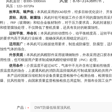
风量：878~31436m³/h，
风机直径：Φ300~1000mm
风压：122~1072Pa
效率高、噪声低：
本风机采用的CAD软件，经多目标优化设计、开
质轻、高强、耐腐蚀：
风机叶轮可根据工作介质不同的腐蚀性而采用
料）、FRP（玻璃钢）和铝合金板材制作，对于压力要求高，风机转速
和喷塑腐蚀处理，不仅降低了整机质量，还具有良好的耐腐蚀性。
运转平衡、寿命长：
本风机的转动惯性小，动平衡精度高，运转平
的要求均高于风机行业标准，能确保风机长期稳定的运行。
适用面广：
本风机可以根据使用要求，制造成防爆型、防腐型，适
蚀性气体的场合。
外形美观：
本风机的风帽部件采用玻璃钢制作，外表采用进口胶衣
用性强，也可根据用户要求制成钢风帽经镀锌喷塑（PVC）处理。
使用条件：
介质温度不超过60℃，气体中不允许含有过量粘性物质，含
质温度高的场合，上虞通风机的消防高温排烟风机可制成屋顶风机供用户
本产品经国家压缩机制冷设备质量监督检验中心检测合格，检测项目
爆、抗风性能等，由国家质量监督检验检疫总局监制。并颁布全国工业产
产品：