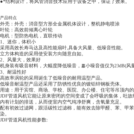
●*结构设计，将风管消音技术应用于设备之中，保证了效果。
产品特点
外壳：外壳：消音型方形全金属机体设计，整机静电喷涂
叶轮：高效前倾离心叶轮
电机：型防热电机，直联传动
1、迷你，体积小
采用高效长寿马达及高性能扇叶,具备大风量、低噪音性能。
立方体构造的采用使安装方向随意自如。
2、风量大，效果好
机身装有吸音材料，大幅度降低噪音，
小噪音值仅为23dB(风量1
蕞
3、耐温性好
高效率涡轮的采用诞生了低噪音的耐用温型产品。
低噪音耐温型产品还采用了防锈性优良的镀铝锌钢板壳体。
用途：用于宾馆、商场、学校、医院、办公楼、住宅等吊顶内的
JDF管道风机它能让原来密闭的空间变成了会呼吸的集体，吐
内有计划的排送，从而使室内空气纯净舒爽，含氧量充足。
配有初效过滤网，跟活碳性过滤棉，能有效去除甲醛、苯、甲苯
染。
JDF管道风机性能参数: