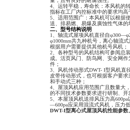
量，且有良好的耐腐蚀性;
4、运转平稳，寿命长：本风机的
指标在工厂内控标准中的要求均高
5、适用范围广：本风机可以根据
送、排易燃、易爆及廣蚀性气体的
二、型号结构说明
1、轴流式屋项风机直径自φ300—φ
φ1000mm共九种机号，离心轴流式
根据用户需要提供其他机号风机；
2、各种型号的风机结构可参阅总
成。活页风门、防鸟网、安全网作
件；
3、风机传动形式DWT- I型风机直
皮带传动形式，也可根据客户要求
和手动式三种；
4、屋顶风机应用范围广且数量大
的不同技术参数要求进行研制、开
5、本屋顶风机送排风压力高600p
—600pa应采用混流式风机，压力
DWT-I型离心式屋顶风机
性能参数