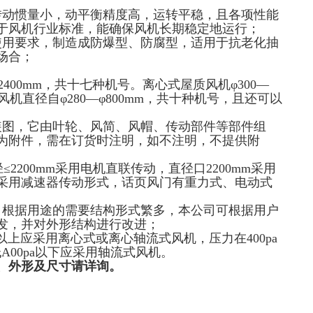
转动惯量小，动平衡精度高，运转平稳，且各项性能
于风机行业标准，能确保风机长期稳定地运行；
使用要求，制造成防爆型、防腐型，适用于抗老化抽
场合；
2400mm，共十七种机号。离心式屋质风机φ300—
风机直径自φ280—φ800mm，共十种机号，且还可以
装图，它由叶轮、风简、风帽、传动部件等部件组
为附件，需在订货时注明，如不注明，不提供附
径≤2200mm采用电机直联传动，直径口2200mm采用
采用减速器传动形式，话页风门有重力式、电动式
，根据用途的需要结构形式繁多，本公司可根据用户
发，并对外形结构进行改进；
a以上应采用离心式或离心轴流式风机，压力在400pa
低A00pa以下应采用轴流式风机。
、外形及尺寸请详询。