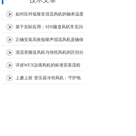
如何应对低噪音混流风机的轴承温度
异常升高？
基于实际应用：SDS隧道风机常见问
题诊断与解决策略
正确安装高效低噪声混流风机是确保
风量和噪声指标的关键
混流变频送风机与传统风机的区别分
析
详述WEX边墙风机的标准安装流程
与方法
上虞上鼓·变压器冷却风机：守护电
力设备稳定运行的散热利器