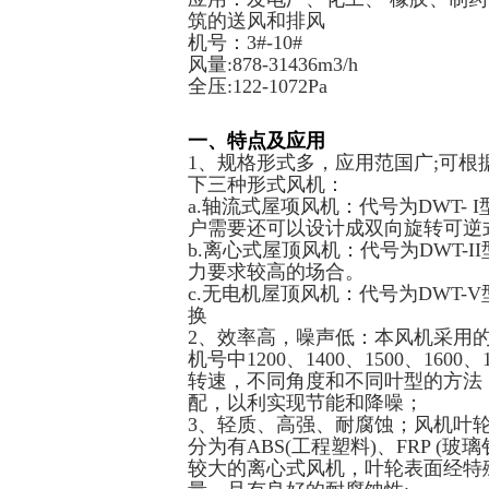
筑的送风和排风
机号：3#-10#
风量:878-31436m3/h
全压:122-1072Pa
一、特点及应用
1、规格形式多，应用范国广;可
下三种形式风机：
a.轴流式屋项风机：代号为DWT-
户需要还可以设计成双向旋转可逆
b.离心式屋顶风机：代号为DWT-I
力要求较高的场合。
c.无电机屋顶风机：代号为DWT-
换
2、效率高，噪声低：本风机采用的C
机号中1200、1400、1500、160
转速，不同角度和不同叶型的方法
配，以利实现节能和降噪；
3、轻质、高强、耐腐蚀；风机叶
分为有ABS(工程塑料)、FRP 
较大的离心式风机，叶轮表面经特