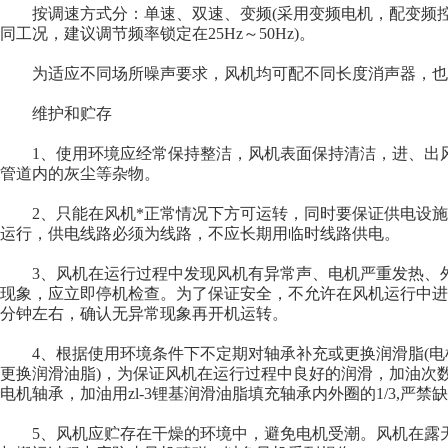
按调速方式分：单速、双速、变频(采用变频电机，配变频控
同工况，建议调节频率锁定在25Hz～50Hz)。
为适应不同场所噪声要求，风机均可配不同长度消声器，也可
维护和贮存
1、使用环境应经常保持整洁，风机表面保持清洁，进、出风
管道内的灰尘等杂物。
2、只能在风机*正常情况下方可运转，同时要保证供电设施
运行，供电线路必须为线路，不应长期用临时线路供电。
3、风机在运行过程中发现风机有异常声、电机严重发热、外
现象，应立即停机检查。为了保证安全，不允许在风机运行中进
分钟左右，确认无异常现象再开机运转。
4、根据使用环境条件下不定期对轴承补充或更换润滑脂(电
更换润滑油脂)，为保证风机在运行过程中良好的润滑，加油次数不
电机轴承，加油用zl-3锂基润滑油脂填充轴承内外圈的1/3,严禁
5、风机应贮存在干燥的环境中，避免电机受潮。风机在露天