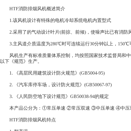
HTF消防排烟风机概述简介
1.该风机设计有特殊的电机冷却系统电机内置型式
2.采用了的气动设计叶片(前掠、前倾)，使噪声比已有消防风机低8
3.主风道介质温度为280℃时可连续运行30分钟以上，150
风机生产有标准质量体系控制，均按照国家技术监督局和中
以下《规范》生产。
1. 《高层民用建筑设计防火规范》(GB5004-95)
2. 《汽车库停车场，设计防火规范》(GB50067-97)
3. 《人民防空地下设计规范》GB50038-94的规定
本产品公分为：①常压单速 ②常压双速 ③中压单速 ④中压
HTF消防排烟风机特点