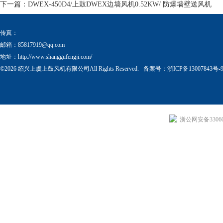
下一篇：
DWEX-450D4/上鼓DWEX边墙风机0.52KW/ 防爆墙壁送风机
传真：
邮箱：
85817919@qq.com
地址：http://www.shanggufengji.com/
©2026 绍兴上虞上鼓风机有限公司All Rights Reserved. 备案号：
浙ICP备13007843号-
浙公网安备330604