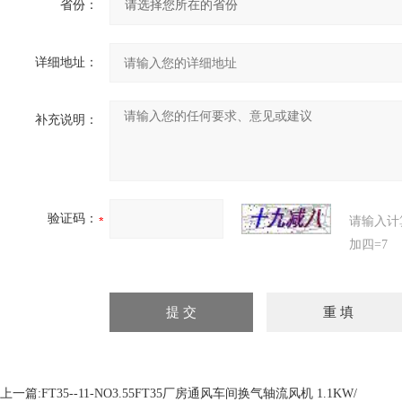
省份：
详细地址：
补充说明：
验证码：
请输入计
加四=7
上一篇:
FT35--11-NO3.55FT35厂房通风车间换气轴流风机 1.1KW/