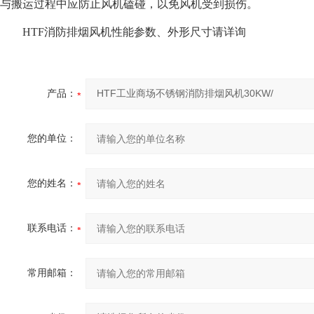
与搬运过程中应防止风机磕碰，以免风机受到损伤。
HTF消防排烟风机性能参数、外形尺寸请详询
产品：
您的单位：
您的姓名：
联系电话：
常用邮箱：