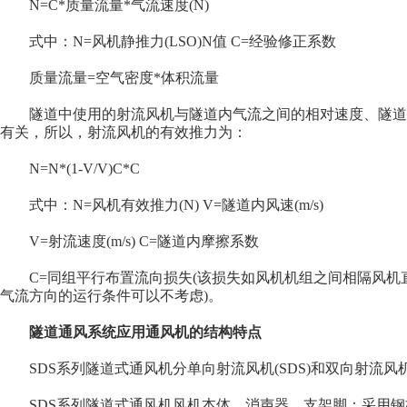
N=C*质量流量*气流速度(N)
式中：N=风机静推力(LSO)N值 C=经验修正系数
质量流量=空气密度*体积流量
隧道中使用的射流风机与隧道内气流之间的相对速度、隧道
有关，所以，射流风机的有效推力为：
N=N*(1-V/V)C*C
式中：N=风机有效推力(N) V=隧道内风速(m/s)
V=射流速度(m/s) C=隧道内摩擦系数
C=同组平行布置流向损失(该损失如风机机组之间相隔风机直
气流方向的运行条件可以不考虑)。
隧道通风系统应用通风机的结构特点
SDS系列隧道式通风机分单向射流风机(SDS)和双向射流风机【S
SDS系列隧道式通风机风机本体、消声器、支架脚：采用钢