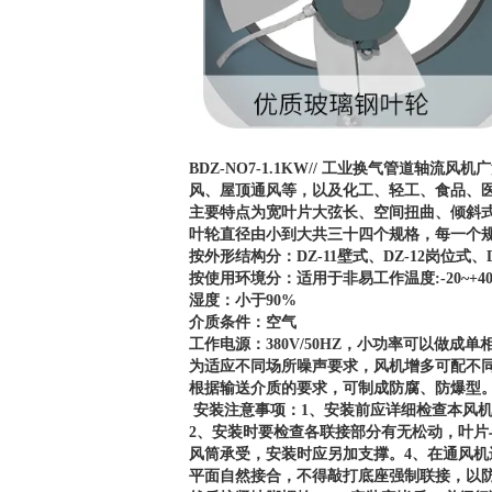
BDZ-NO7-1.1KW// 工业换气管道轴流风机
广
风、屋顶通风等，以及化工、轻工、食品、
主要特点为宽叶片大弦长、空间扭曲、倾斜
叶轮直径由小到大共三十四个规格，每一个
按外形结构分：DZ-11壁式、DZ-12岗位式、
按使用环境分：适用于非易工作温度:-20~+4
湿度：小于90%
介质条件：空气
工作电源：380V/50HZ，小功率可以做成单相
为适应不同场所噪声要求，风机增多可配不
根据输送介质的要求，可制成防腐、防爆型
安装注意事项：1、安装前应详细检查本风
2、安装时要检查各联接部分有无松动，叶片
风筒承受，安装时应另加支撑。4、在通风机
平面自然接合，不得敲打底座强制联接，以