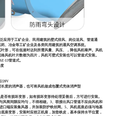
泛应用于工矿企业、民用建筑的壁式排风、岗位送风、管道通
医药、冶金等工矿企业及各类民用建筑的通风空调系统。
式叶形，可在低速时达到所需风量、风压、，降低风机噪声。风机
规格风机叶片数都为四片，风机可壁式安装也可以管道式安装。
DZ-13管道式。
0度
220V
同长度的消声器，也可将风机做成包覆式壳体消声型
。
机是否有损坏变形，如有损坏变形待处理妥善后，方可进行安装。
与风筒间隙应均匀，不得相碰。3、联接出风口管道不应由风机和
进口端应装集风器，并加装防护铁丝网。5、风机底座必须与地基
防底座变形，安装时应校正机座，加垫铁皮，基本保持水平位置，