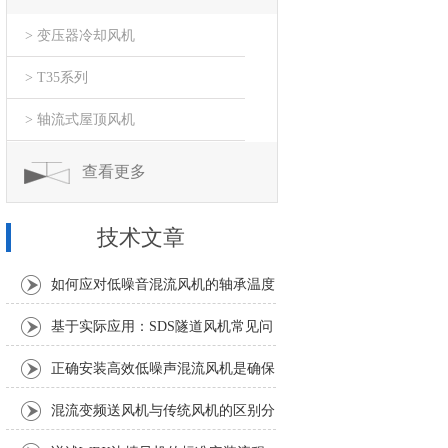
> 变压器冷却风机
> T35系列
> 轴流式屋顶风机
查看更多
技术文章
如何应对低噪音混流风机的轴承温度
异常升高？
基于实际应用：SDS隧道风机常见问
题诊断与解决策略
正确安装高效低噪声混流风机是确保
风量和噪声指标的关键
混流变频送风机与传统风机的区别分
析