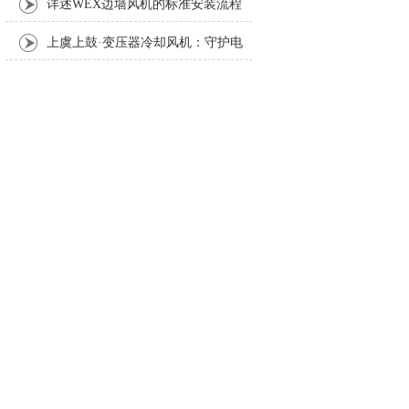
详述WEX边墙风机的标准安装流程
与方法
上虞上鼓·变压器冷却风机：守护电
力设备稳定运行的散热利器