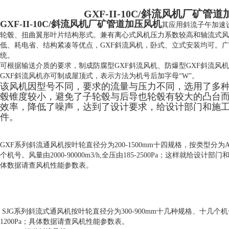
GXF-II-10C/斜流风机厂矿管
GXF-II-10C/斜流风机厂矿管道加压风机
其应用斜流子午加速
轮毂、扭曲翼形叶片结构形式。兼有离心式风机压力系数较高和轴流式风
低、耗电省、结构紧凑等优点，GXF斜流风机，卧式、立式安装均可。
统。
可根据输送介质的要求，制成防腐型GXF斜流风机、防爆型GXF斜流风
GXF斜流风机亦可制成屋顶式，表示方法为机号后加字母“W”。
该风机因型号不同，要求的流量与压力不同，选用了多
毂锥度较小，避免了子轮毂与后导也轮毂有较大的凸台
效率，降低了噪声，达到了设计要求，给设计部门和施
件。
GXF系列斜流通风机按叶轮直径分为200-1500mm十四规格，按类型分
个机号。风量由2000-90000m3/h,全压由185-2500Pa；这样就给
体数据请查风机性能参数表。
SJG系列斜流式通风机按叶轮直径分为300-900mm十几种规格、十几个机号，风量
1200Pa；具体数据请查风机性能参数表。