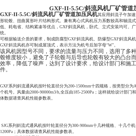
GXF-II-5.5C/斜流风机厂矿管
GXF-II-5.5C/斜流风机厂矿管道加压风机
其应用斜流子午加速
形轮毂、扭曲翼形叶片结构形式。兼有离心式风机压力系数较高和轴流式
低、耗电省、结构紧凑等优点，GXF斜流风机，卧式、立式安装均可。
统。
可根据输送介质的要求，制成防腐型GXF斜流风机、防爆型GXF斜流风
GXF斜流风机亦可制成屋顶式，表示方法为机号后加字母“W”。
该风机因型号不同，要求的流量与压力不同，选用了多
毂锥度较小，避免了子轮毂与后导也轮毂有较大的凸台
效率，降低了噪声，达到了设计要求，给设计部门和施
件。
GXF系列斜流通风机按叶轮直径分为200-1500mm十四规格，按类型分
个机号。风量由2000-90000m3/h,全压由185-2500Pa；这样就给
体数据请查风机性能参数表。
SJG系列斜流式通风机按叶轮直径分为300-900mm十几种规格、十几个机号，风量
1200Pa；具体数据请查风机性能参数表。