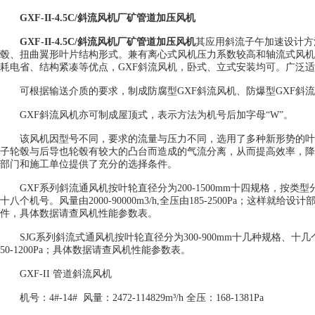
GXF-II-4.5C/斜流风机厂矿管道加压风机
GXF-II-4.5C/斜流风机厂矿管道加压风机
其应用斜流子午加速设计方
毂、扭曲翼形叶片结构形式。兼有离心式风机压力系数较高和轴流式风机
耗电省、结构紧凑等优点，GXF斜流风机，卧式、立式安装均可。广泛
可根据输送介质的要求，制成防腐型GXF斜流风机、防爆型GXF斜流
GXF斜流风机亦可制成屋顶式，表示方法为机号后加字母“W”。
该风机因型号不同，要求的流量与压力不同，选用了多种新形势的叶
子轮毂与后导也轮毂有较大的凸台而造成的气流分离，从而提高效率，降
部门和施工单位提供了充分的选择条件。
GXF系列斜流通风机按叶轮直径分为200-1500mm十四规格，按类型
十八个机号。风量由2000-90000m3/h,全压由185-2500Pa；这样
件，具体数据请查风机性能参数表。
SJG系列斜流式通风机按叶轮直径分为300-900mm十几种规格、十几个机号
50-1200Pa；具体数据请查风机性能参数表。
GXF-II 管道斜流风机
机号：4#-14# 风量：2472-114829m³/h 全压：168-1381Pa