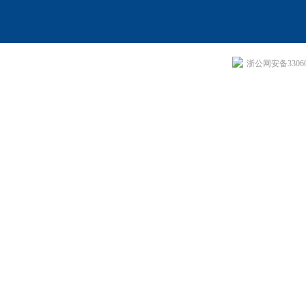
浙公网安备330604