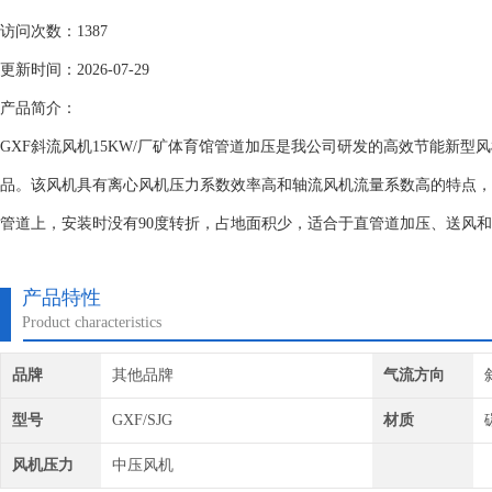
访问次数：1387
更新时间：2026-07-29
产品简介：
GXF斜流风机15KW/厂矿体育馆管道加压是我公司研发的高效节能新型
品。该风机具有离心风机压力系数效率高和轴流风机流量系数高的特点，
管道上，安装时没有90度转折，占地面积少，适合于直管道加压、送风
产品特性
Product characteristics
品牌
其他品牌
气流方向
型号
GXF/SJG
材质
风机压力
中压风机