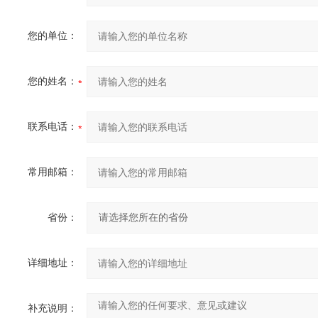
您的单位：
您的姓名：
联系电话：
常用邮箱：
省份：
详细地址：
补充说明：