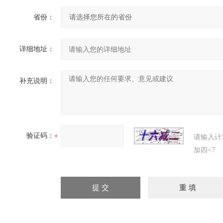
省份：
详细地址：
补充说明：
验证码：
请输入计
加四=7