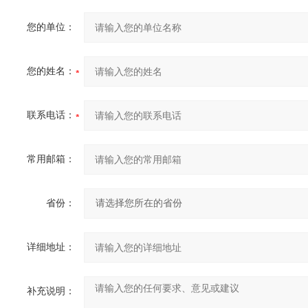
您的单位：
您的姓名：
联系电话：
常用邮箱：
省份：
详细地址：
补充说明：