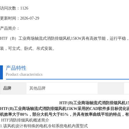
访问次数：1126
更新时间：2026-07-29
产品简介：
HTF（B）工业商场轴流式消防排烟风机15KW具有高效节能，运行平
装，可立式、卧式、吊式安装。
产品特性
Product characteristics
品牌
其他品牌
HTF(B)工业商场轴流式消防排烟风机1
HTF(B)工业商场轴流式消防排烟风机15
KW
采用的CAD软件多目标优化
机效率大于80%，部分大机号大于85%，并具有效率曲线平坦的特点，
HTF消防排烟风机概述简介
1.该风机设计有特殊的电机冷却系统电机内置型式