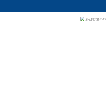
浙公网安备330604