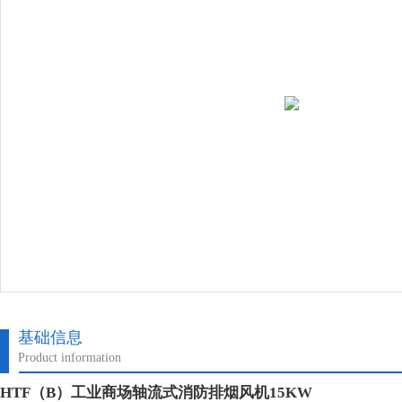
基础信息
Product information
HTF（B）工业商场轴流式消防排烟风机15KW