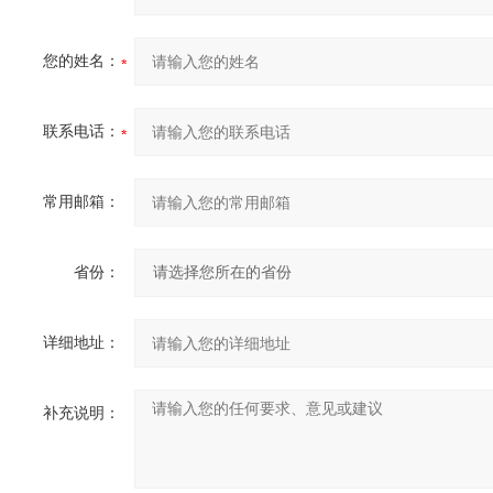
您的姓名：
联系电话：
常用邮箱：
省份：
详细地址：
补充说明：