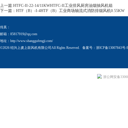
上一篇:
HTFC-II-22-14/11KWHTFC-II工业排风厨房油烟抽风机箱
下一篇：
HTF（B）-I-4HTF（B）工业商场轴流式消防排烟风机0.55KW
传真：
邮箱：
85817919@qq.com
地址：http://www.shanggufengji.com/
©2026 绍兴上虞上鼓风机有限公司All Rights Reserved. 备案号：
浙ICP备13007843号-
浙公网安备330604