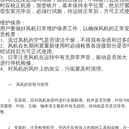
时应校正机座，加垫铁片，基本保持水平位置，然后拧
⑥安装完毕后，必须行试验，待运转正常后，方可正式
维护保养：
用户要做好风机日常维护保养工作，以确保风机的正常
意检查：
1、流过风机的空气是否清洁干燥，不得混有杂质和过多
2、风机在长期闲置重新使用时必须检查各连接部分是否
经试转后方可正式使用。
3、日常注意风机在运转中有无异常声音，振动是否加大
进行停机检修。
4、对风机的风叶上的灰尘，污垢要及时清理。
一、风机的安装与使用
1、安装前，应对风机各部件进行全面检查。机件是否完整，叶轮与机
否紧密，叶轮、主轴、轴承等主要机件有无损伤，传动组是否灵活等等。
整。
2、安装时，注意检查机壳，壳内不应有掉入的和的工具和杂物，在一