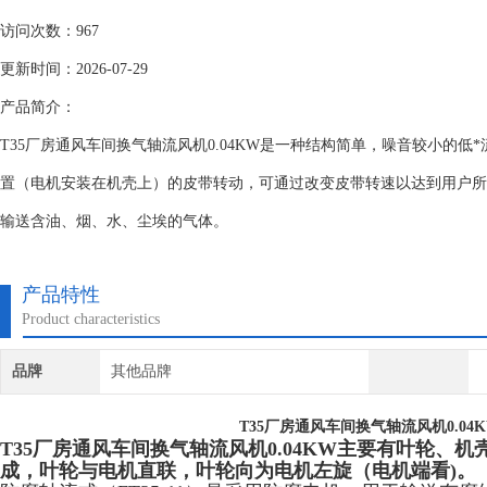
访问次数：967
更新时间：2026-07-29
产品简介：
T35厂房通风车间换气轴流风机0.04KW是一种结构简单，噪音较小的
置（电机安装在机壳上）的皮带转动，可通过改变皮带转速以达到用户所
输送含油、烟、水、尘埃的气体。
产品特性
Product characteristics
品牌
其他品牌
T35厂房通风车间换气轴流风机0.04
T35厂房通风车间换气轴流风机0.04KW
主要有叶轮、机
成，叶轮与电机直联，叶轮向为电机左旋（电机端看)。