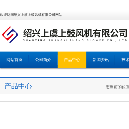
欢迎访问绍兴上虞上鼓风机有限公司网站
网站首页
公司简介
产品中心
新闻资讯
技
产品中心
您当前的位