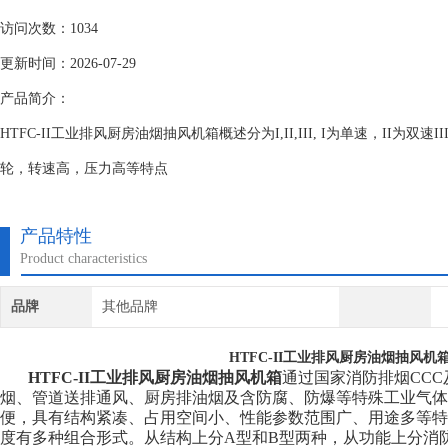
访问次数：1034
更新时间：2026-07-29
产品简介：
HTFC-II工业排风厨房油烟抽风机箱概述分为I,II,III, I为单速，II为
轮，转速高，压力高等特点
产品特性
Product characteristics
品牌
其他品牌
HTFC-II工业排风厨房油烟抽风机
HTFC-II
工业排风厨房油烟抽风机箱
通过国家消防排烟CC
烟、管道送排通风、厨房排油烟及含防腐、防爆等特殊工业气体
便，具有结构紧凑、占用空间小、性能参数范围广、用途多等特
度有多种组合形式。从结构上分A型和B型两种，从功能上分消