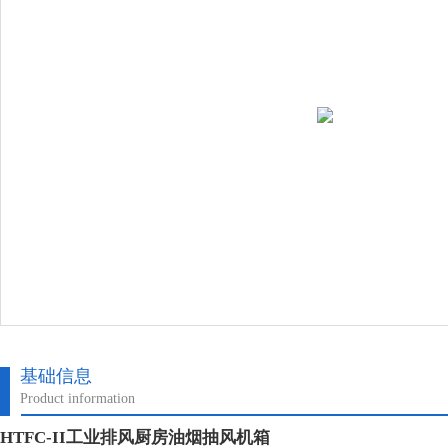
基础信息
Product information
HTFC-II工业排风厨房油烟抽风机箱