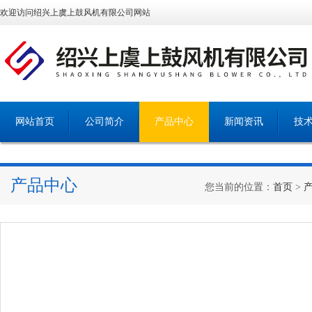
欢迎访问绍兴上虞上鼓风机有限公司网站
网站首页
公司简介
产品中心
新闻资讯
技
产品中心
您当前的位置：
首页
>