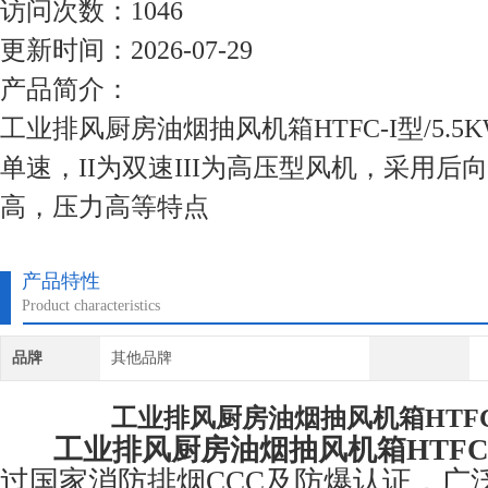
访问次数：1046
更新时间：2026-07-29
产品简介：
工业排风厨房油烟抽风机箱HTFC-I型/5.5KW概述
单速，II为双速III为高压型风机，采用
高，压力高等特点
产品特性
Product characteristics
品牌
其他品牌
工业排风厨房油烟抽风机箱HTFC-I
工业排风厨房油烟抽风机箱HTFC-I
过国家消防排烟CCC及防爆认证，广