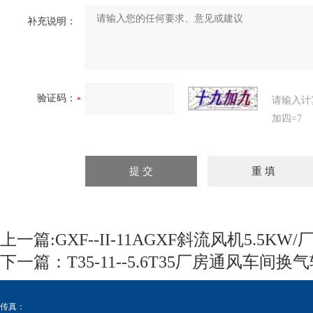
补充说明：
验证码：
请输入计
加四=7
上一篇:
GXF--II-11AGXF斜流风机5.5
下一篇：
T35-11--5.6T35厂房通风车间换
传真：