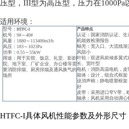
压型，III型为高压型，压力在1000P
适用环境：
型号：
产品特点
HTFC-I
认证：国家消防认证、生
机号：9#～40#
机能效检测报告
风量：1880～113400m3/h
蜗壳：宽入口、大流线渐
风压：183～1023Pa
风阻小
功率：0.55～55kW
叶轮：双进风前倾多翼式
用途：用于宾馆、饭店、礼堂、影剧
长、宽叶型
院、地下室、厂矿企业、办公楼等需
电机：消防高温电机，皮
要消防排烟、厨房排烟及通风换气的
箱体：设计，组合式框架
场所
设消声棉；静电喷塑框架
好
皮带：采用进口窄V带，
轴承：风机采用自动调心
HTFC-I具体风机性能参数及外形尺