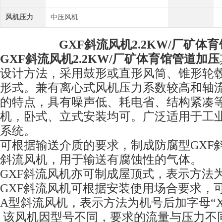
风机压力
中压风机
GXF斜流风机2.2KW/厂矿体
GXF斜流风机2.2KW/厂矿体育馆管道加压
设计方法，采用鼓形或直形风筒、锥形轮
形式。兼有离心式风机压力系数较高和轴
的特点，具有噪声低、耗电省、结构紧凑等
机，卧式、立式安装均可。广泛适用于工
系统。
可根据输送介质的要求，制成防腐型GXF斜
斜流风机，用于输送有腐蚀性的气体。
GXF斜流风机亦可制成屋顶式，表示方法为
GXF斜流风机可根据安装使用场合要求，可
A型斜流风机，表示方法为机号后加字母“X
该风机因型号不同，要求的流量与压力不