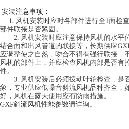
安装注意事项：
1. 风机安装时应对各部件进行全1面检
部件联接是否紧固。
2. 风机安装时应注意保持风机的水平
结合面和出风管道的联接等，长期供应GX
应调整使之自然，吻合不得有强行联接，
风机的部件上，并应检查风机内部是否有
件。
3. 风机安装后必须拨动叶轮检查，是
象，专业供应低噪音斜流风机品种齐全，
好，风机在露天使用应有防雨措施。
GXF斜流风机性能参数请详询。