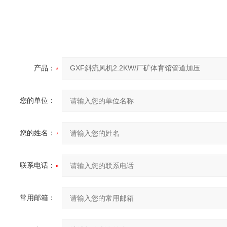
产品：
您的单位：
您的姓名：
联系电话：
常用邮箱：