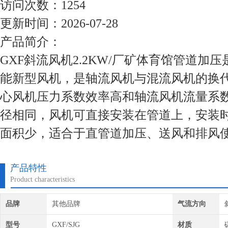
访问次数：1254
更新时间：2026-07-28
产品简介：
GXF斜流风机2.2KW/厂矿体育馆管道加
能新型风机，是轴流风机与混流风机的换
心风机压力系数效率高和轴流风机流量系
径相同，风机可直接安装在管道上，安装时
面积少，适合于直管道加压、送风和排风
产品特性
Product characteristics
品牌
其他品牌
气流方向
型号
GXF/SJG
材质