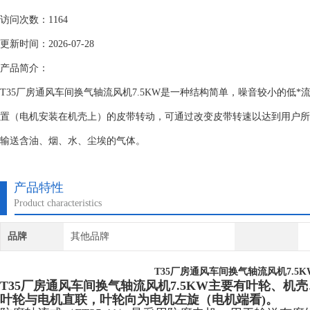
访问次数：1164
更新时间：2026-07-28
产品简介：
T35厂房通风车间换气轴流风机7.5KW是一种结构简单，噪音较小的低
置（电机安装在机壳上）的皮带转动，可通过改变皮带转速以达到用户所
输送含油、烟、水、尘埃的气体。
产品特性
Product characteristics
品牌
其他品牌
T35厂房通风车间换气轴流风机7.5K
T35厂房通风车间换气轴流风机7.5KW
主要有叶轮、机壳
叶轮与电机直联，叶轮向为电机左旋（电机端看)。