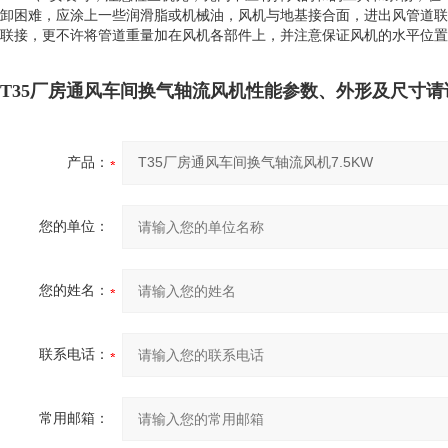
卸困难，应涂上一些润滑脂或机械油，风机与地基接合面，进出风管道联
联接，更不许将管道重量加在风机各部件上，并注意保证风机的水平位置
T35厂房通风车间换气轴流风机
性能参数、外形及尺寸请
产品：
您的单位：
您的姓名：
联系电话：
常用邮箱：