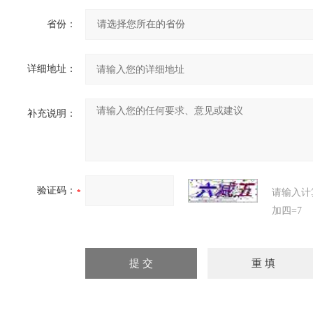
省份：
详细地址：
补充说明：
验证码：
请输入计
加四=7