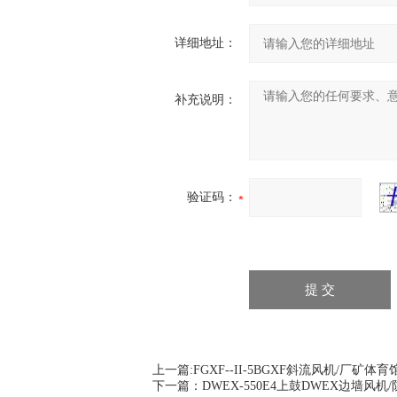
详细地址：
补充说明：
验证码：
上一篇:
FGXF--II-5BGXF斜流风机/厂矿体
下一篇：
DWEX-550E4上鼓DWEX边墙风机