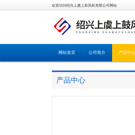
欢迎访问绍兴上虞上鼓风机有限公司网站
网站首页
公司简介
产品中
产品中心