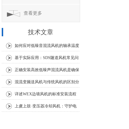
查看更多
技术文章
如何应对低噪音混流风机的轴承温度
异常升高？
基于实际应用：SDS隧道风机常见问
题诊断与解决策略
正确安装高效低噪声混流风机是确保
风量和噪声指标的关键
混流变频送风机与传统风机的区别分
析
详述WEX边墙风机的标准安装流程
与方法
上虞上鼓·变压器冷却风机：守护电
力设备稳定运行的散热利器