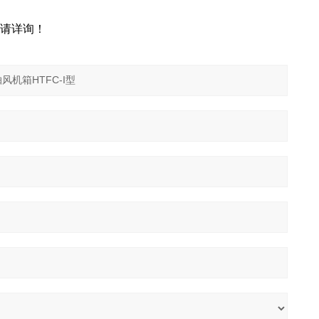
，请详询！