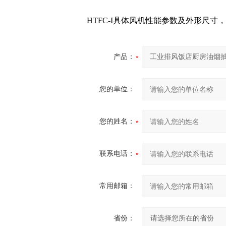
HTFC-I具体风机性能参数及外形尺寸
产品：
您的单位：
您的姓名：
联系电话：
常用邮箱：
省份：