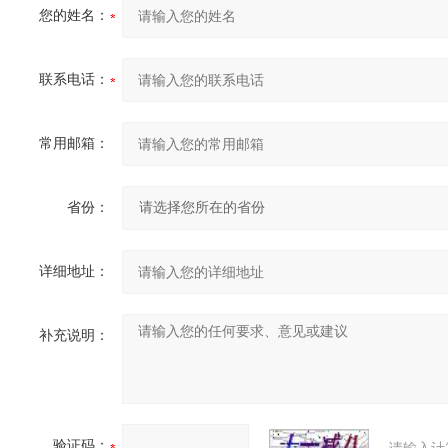
您的姓名：
联系电话：
常用邮箱：
省份：
详细地址：
补充说明：
验证码：