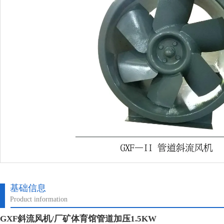
基础信息
Product information
GXF斜流风机/厂矿体育馆管道加压1.5KW