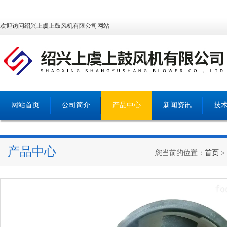
欢迎访问绍兴上虞上鼓风机有限公司网站
网站首页
公司简介
产品中心
新闻资讯
技
产品中心
您当前的位置：
首页
>