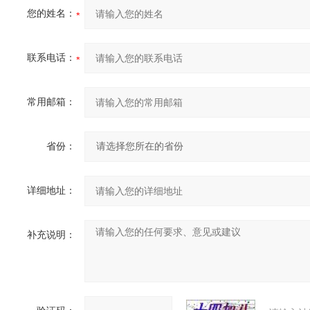
您的姓名：
联系电话：
常用邮箱：
省份：
详细地址：
补充说明：