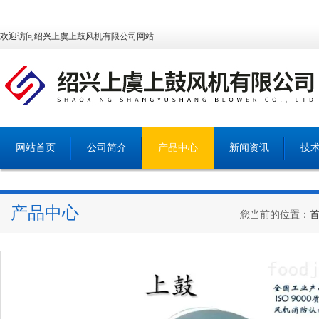
欢迎访问绍兴上虞上鼓风机有限公司网站
网站首页
公司简介
产品中心
新闻资讯
技
产品中心
您当前的位置：