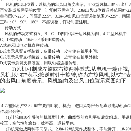
风机的出口位置．以机壳的出风口角度表示。4-72型风机2.8#-6#出
再安装成所需要的位置，订货时不需注明、2.8#出风口位置调整范围0°-225°
整范围0°-225°，间隔是22.5°。3.2#-6#出风口位置调整范围0°-225°，
三种：0°、90°、180°，不能调整，订货时需注明。
传动方式
风机的传动方式有A、B、C、D四种:以应达风机为例，4-72型风机中，2
C、D式传动，16
#
~20
#
采用B式传动。
A式表示以电动机直联传动;
B式表示悬臂支撑装置，皮带传动，皮带轮在轴承中间;
C式表示悬臂支撑装置，皮带传动，皮带轮在轴承外侧;
D式表示悬臂支撑装置，用联轴器连接传动。
1)风机可制成左旋或右旋两种型式,从电机一端正视
风机,以“右”表示;按逆时针十旋转,称为左旋风机,以“左
的出风口角度表示。风
机旋向及出风口位置示意图如下
4-72型风机中2 8#-6#主要由叶轮、机壳、进口风等部分配直联电动机而
传动部分等。
(1)叶轮由10个后倾的机冀型叶片、曲线型前盘和平板后盘组成。用
校正，空气性能良好，效率高、运转平稳。
(2)机壳做成两种不同型式。2.8#-12#机壳作成整体，不能拆开，1#-