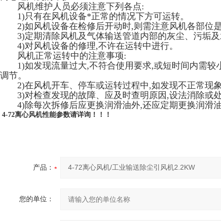
风机维护人员必须注意下列各点:
1)只有在风机设备*正常的情况下方可运转。
2)如风机设备在检修后开动时,则需注意风机各部位
3)定期清除风机及气体输送管道内部的灰尘、污垢及
4)对风机设备的修理,不许在运转中进行。
风机正常运转中的注意事项:
1)如发现流量过大,不符合使用要求,或短时间内需较
调节。
2)在风机开车、停车或运转过程中,如发现不正常现象
3)对检查发现的故障、应及时查明原因,设法消除或
4)除每次拆修后应更换润滑油外,还应定期更换润滑
4-72离心风机性能参数请详询！！！
产品：
您的单位：