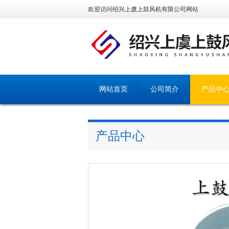
欢迎访问绍兴上虞上鼓风机有限公司网站
网站首页
公司简介
产品中
产品中心