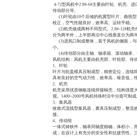
4-72型风机中2 8#-6#主要由叶轮、机壳
传动部分等。
(1)叶轮由10个后倾的机冀型叶片、曲线
校正，空气性能良好，效率高、运转平稳。
(2)机壳做成两种不同型式。2.8#-12#
分为两半外，上半部再沿中心线垂直分为两
(3)进风口制成整体，装于风机的侧面，
小。
(4)传动部分由主轴、轴承箱、滚动轴承
风机结构：风机主要由机壳部、叶轮部、传
1、叶轮
叶片与轮盖模具压制成型，精密定位，连续焊
具有良好的空气动力性，效率高，噪音低，
2、机壳
机壳采用优质钢板连续焊接蜗壳，结构强度
观。1400~2000号风机特殊时沿中分面可
3、集风器
收敛式流线型集风器，磨具压制成型，整流
接。
4、传动组
一体式铸铁件，轴承同轴度精确，体积小，用
成，在设计上有充分的安全性和抗疲劳性。