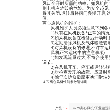
风口全开时所需的功率。如风机的
则电机有烧毁的危险。为安全起见
将其关闭,运转后将阀门慢慢开启,
值。
离心通风机的维护：
风机维护人员必须注意下列各点
1)只有在风机设备*正常的情况
2)如风机设备在检修后开动时,
3)定期清除风机及气体输送管道
4)对风机设备的修理,不许在运
风机正常运转中的注意事项:
1)如发现流量过大,不符合使用
调节。
2)在风机开车、停车或运转过程
3)对检查发现的故障、应及时查
4)除每次拆修后应更换润滑油外
4-72离心风机性能参数请详询
产品：