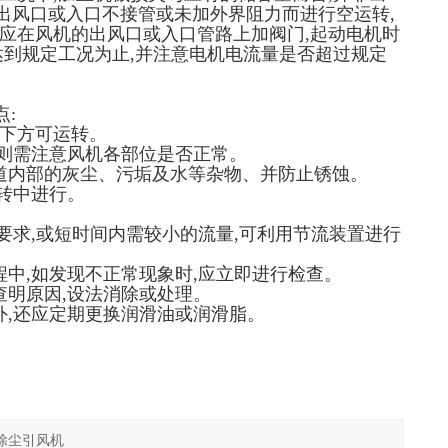
出风口或入口不接管或未加外界阻力而进行空运转,
,应在风机的出风口或入口管路上加阀门,起动电机时
达到规定工况为止,并注意电机电流量是否超过规定
:
下方可运转。
则需注意风机各部位是否正常。
内部的灰尘、污垢及水等杂物、并防止锈蚀。
转中进行。
要求,或短时间内需较小的流量,可利用节流装置进行
中,如发现不正常现象时,应立即进行检查。
明原因,设法消除或处理。
,还应定期更换润滑油或润滑脂。