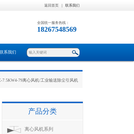
返回首页
|
联系我们
全国统一服务热线：
18267548569
联系我们
--8C-7.5KW4-79离心风机/工业输送除尘引风机
产品分类
离心风机系列