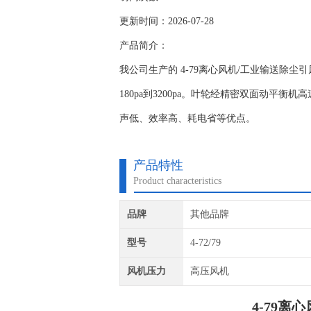
更新时间：2026-07-28
产品简介：
我公司生产的 4-79离心风机/工业输送除尘引风机
180pa到3200pa。叶轮经精密双面动平
声低、效率高、耗电省等优点。
产品特性
Product characteristics
品牌
其他品牌
型号
4-72/79
风机压力
高压风机
4-79离