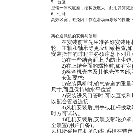
5、台座
型钢一体式底座，结构强度大，配用弹簧减
6、性能
高效区宽，避免因工作点滑动而导致的性能
离心通风机的安装与使用
在安装前首先应准备好安装用材
轮、主轴和轴承等更应细致检查,如
安装操作的过程中必须注意下列几点
1)在一些结合面上,为防止生锈
2)在上结合面的螺栓时,如有定
3)检查机壳内及其他壳体内部,
安装要求:
1)安装风机时,输气管道的重量
尺寸,而且保持轴水平位置。
2)安装进风口管时,可以直接利
以配合管道连接。
3)风机安装后,用手或杠杆拨动
时方可试转。
4)电机安装后,安装皮带轮护罩
全装置(用户自备)。
风机所采用电机的功率,系指在特定