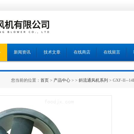
心
新闻资讯
技术文章
在线商店
在线留言
您当前的位置：
首页
>
产品中心
> >
斜流通风机系列
> GXF-II