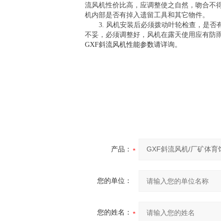
流风机性价比高，应调整使之自然，吻合不
机内部是否有掉入遗留工具和其它物件。
3. 风机安装后必须拨动叶轮检查，是否
不妥，必须调整好，风机在露天使用应有防
GXF斜流风机性能参数请详询。
产品：
您的单位：
您的姓名：