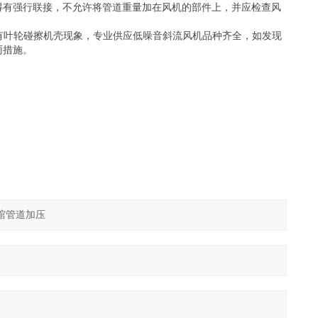
得有强行联接，不允许将管道重量加在风机的部件上，并应检查风
有叶轮碰擦机壳现象，专业供应低噪音斜流风机品种齐全，如发现
雨措施。