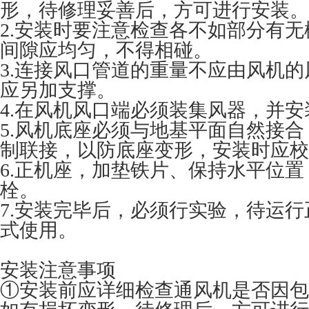
形，待修理妥善后，方可进行安装。
2.安装时要注意检查各不如部分有
间隙应均匀，不得相碰。
3.连接风口管道的重量不应由风机
应另加支撑。
4.在风机风口端必须装集风器，并
5.风机底座必须与地基平面自然接
制联接，以防底座变形，安装时应校
6.正机座，加垫铁片、保持水平位
栓。
7.安装完毕后，必须行实验，待运
式使用。
安装注意事项
①安装前应详细检查通风机是否因包