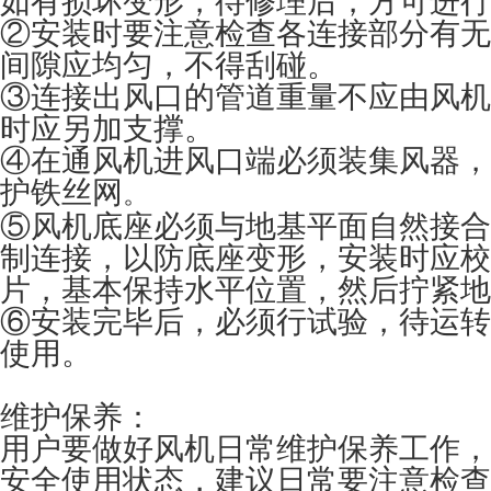
如有损坏变形，待修理后，方可进行
②安装时要注意检查各连接部分有无
间隙应均匀，不得刮碰。
③连接出风口的管道重量不应由风机
时应另加支撑。
④在通风机进风口端必须装集风器，
护铁丝网
。
⑤风机底座必须与地基平面自然接合
制连接，以防底座变形，安装时应校
片，基本保持水平位置，然后拧紧地
⑥安装完毕后，必须行试验，待运转
使用。
维护保养：
用户要做好风机日常维护保养工作，
安全使用状态，建议日常要注意检查