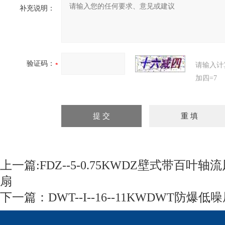
补充说明：
验证码：
请输入计
加四=7
上一篇:
FDZ--5-0.75KWDZ壁式带百叶
扇
下一篇：
DWT--I--16--11KWDWT防爆