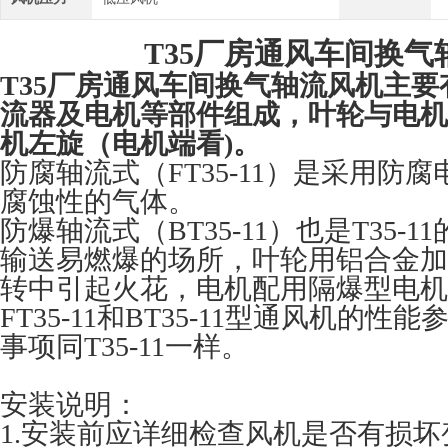
T35厂房通风车间换气
T35厂房通风车间换气轴流风机主
流器及电机等部件组成，叶轮与电机
机左旋（电机端看)。
防腐轴流式（FT35-11）是采用防
腐蚀性的气体。
防爆轴流式（BT35-11）也是T35-
输送易燃爆的场所，叶轮用铝合金加
转中引起火花，电机配用隔爆型电机
FT35-11和BT35-11型通风机的
事项同T35-11一样。
安装说明：
1.安装前应详细检查风机是否有损