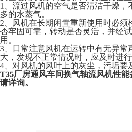
1、流过风机的空气是否清洁干燥，
多的水蒸气。
2、风机在长期闲置重新使用时必须
否牢固可靠，转动是否灵活，并经试
用。
3、日常注意风机在运转中有无异常
大，发现不正常情况时，应及时进行
4、对风机的风叶上的灰尘，污垢要
T35厂房通风车间换气轴流风机性
请详询。