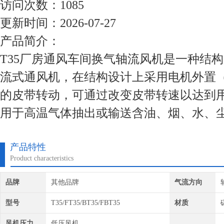
访问次数：1085
更新时间：2026-07-27
产品简介：
T35厂房通风车间换气轴流风机是一种结
流式通风机，在结构设计上采用电机外置
的皮带转动，可通过改变皮带转速以达到
用于高温气体抽出或输送含油、烟、水、
产品特性
Product characteristics
品牌
其他品牌
气流方向
型号
T35/FT35/BT35/FBT35
材质
风机压力
低压风机