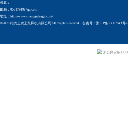
传真：
邮箱：
85817919@qq.com
地址：http://www.shanggufengji.com/
©2026 绍兴上虞上鼓风机有限公司All Rights Reserved. 备案号：
浙ICP备13007843号-
浙公网安备330604