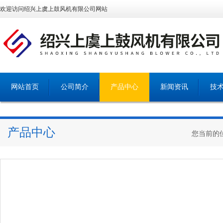
欢迎访问绍兴上虞上鼓风机有限公司网站
网站首页
公司简介
产品中心
新闻资讯
技
产品中心
您当前的