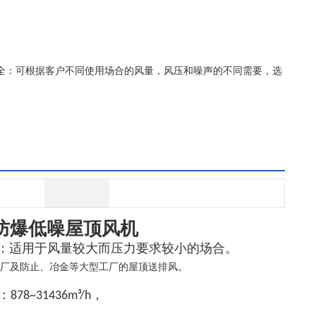
全：可根据客户不同使用场合的风量，风压和噪声的不同需要，选
防爆低噪屋顶风机
：
适用于风量较大而压力要求较小的场合。
厂及防止、冶金等大型工厂的屋顶送排风。
878~31436m³/h，