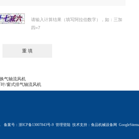
请输入计算结果（填写阿拉伯数字），如：三加
四=7
风车间换气轴流风机
形工业百叶/窗式排气轴流风机
ed. 备案号：
浙ICP备13007843号-9
管理登陆
技术支持：
食品机械设备网
GoogleSitem