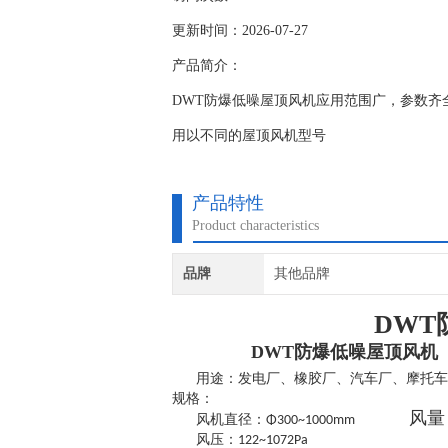
更新时间：2026-07-27
产品简介：
DWT防爆低噪屋顶风机应用范围广，参数齐
用以不同的屋顶风机型号
产品特性
Product characteristics
品牌
其他品牌
DWT
DWT防爆低噪屋顶风机
用途：发电厂、橡胶厂、汽车厂、摩托车
规格：
风量：
风机直径：Φ300~1000mm
风压：122~1072Pa