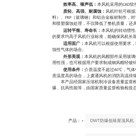
效率高、噪声低：
本风机采用的CAD
质轻、高强、耐腐蚀：
风机叶轮可根据
料）、FRP（玻璃钢）和铝合金板材制作，
和喷塑腐蚀处理，不仅降低了整机质量，还
运转平衡、寿命长：
本风机的转动惯性
的要求均高于风机行业标准，能确保风机长
适用面广：
本风机可以根据使用要求，
蚀性气体的场合。
外形美观：
本风机的风帽部件采用玻璃
用性强，也可根据用户要求制成钢风帽经镀锌
使用条件：
介质温度不超过60℃，气体
质温度高的场合，上虞通风机的消防高温排
本产品经国家压缩机制冷设备质量监督检
爆、抗风性能等，由国家质量监督检验检疫
产品：