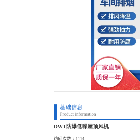
基础信息
Product information
DWT防爆低噪屋顶风机
访问次数：1114