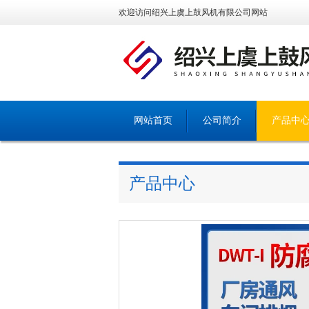
欢迎访问绍兴上虞上鼓风机有限公司网站
网站首页
公司简介
产品中
产品中心