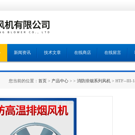
心
新闻资讯
技术文章
在线商店
在线留言
您当前的位置：
首页
>
产品中心
> >
消防排烟系列风机
> HTF--I