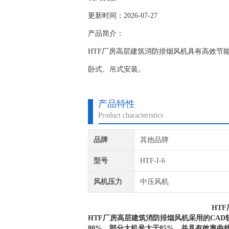
更新时间：2026-07-27
产品简介：
HTF厂房高层建筑消防排烟风机具有高效节
卧式、吊式安装。
产品特性
Product characteristics
品牌
其他品牌
型号
HTF-I-6
风机压力
中压风机
HT
HTF厂房高层建筑消防排烟风机
采用的CA
80%，部分大机号大于85%，并具有效率