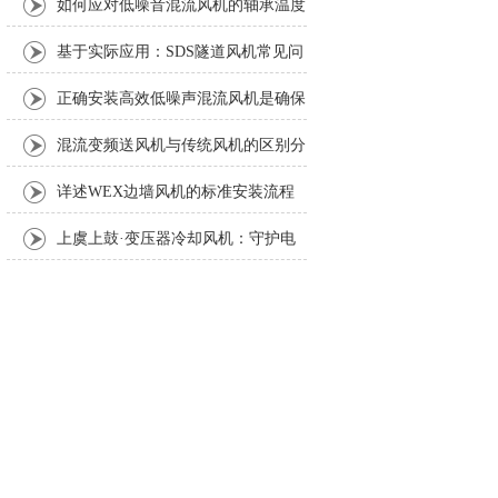
如何应对低噪音混流风机的轴承温度
异常升高？
基于实际应用：SDS隧道风机常见问
题诊断与解决策略
正确安装高效低噪声混流风机是确保
风量和噪声指标的关键
混流变频送风机与传统风机的区别分
析
详述WEX边墙风机的标准安装流程
与方法
上虞上鼓·变压器冷却风机：守护电
力设备稳定运行的散热利器