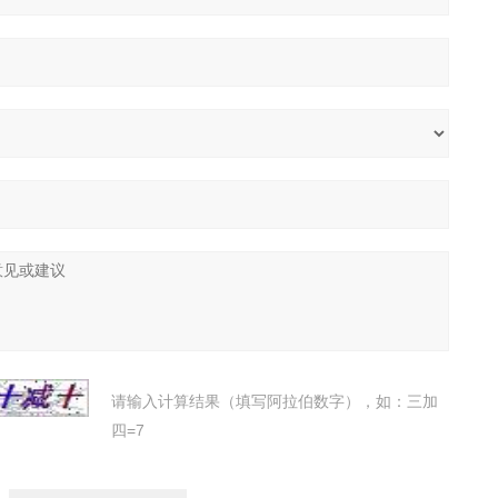
请输入计算结果（填写阿拉伯数字），如：三加
四=7