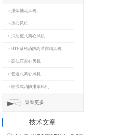
> 排烟轴流风机
> 离心风机
> 消防柜式离心风机
> HTF系列消防高温排烟风机
> 高低压离心风机
> 管道式离心风机
> 轴流式消防排烟风机
查看更多
技术文章