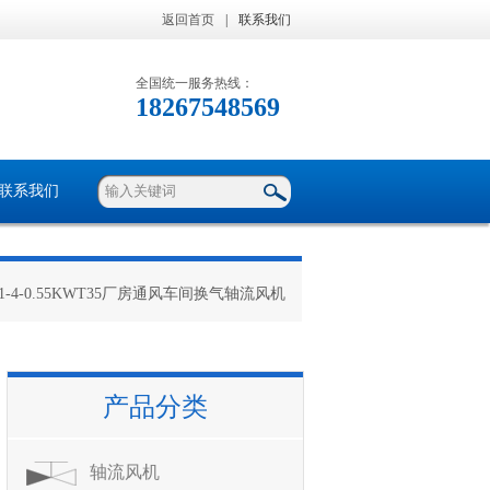
返回首页
|
联系我们
全国统一服务热线：
18267548569
联系我们
-11-4-0.55KWT35厂房通风车间换气轴流风机
产品分类
轴流风机