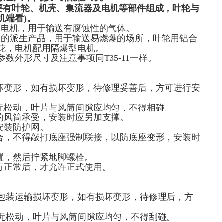
主要有叶轮、机壳、集流器及电机等部件组成，叶轮与
机端看)。
防腐电机，用于输送有腐蚀性的气体。
5-11的派生产品，用于输送易燃爆的场所，叶轮用铝合
花，电机配用隔爆型电机。
性能参数外形尺寸及注意事项同T35-11一样。
损坏变形，如有损坏变形，待修理妥善后，方可进行安
有无松动，叶片与风筒间隙应均匀，不得相碰。
机的风筒承受，安装时应另加支撑。
安装防护网。
接合，不得敲打底座强制联接，以防底座变形，安装时
置，然后拧紧地脚螺栓。
行正常后，才允许正式使用。
包装运输损坏变形，如有损坏变形，待修理后，方
无松动，叶片与风筒间隙应均匀，不得刮碰。