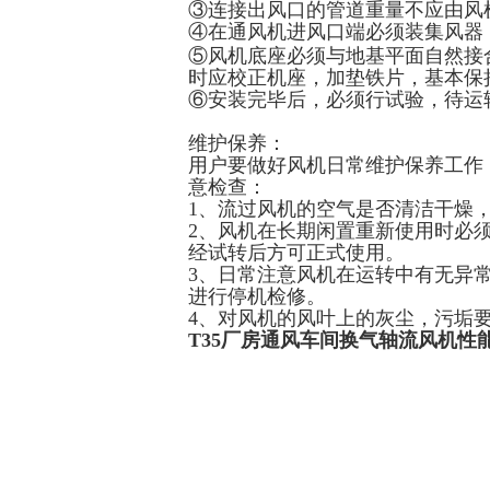
③连接出风口的管道重量不应由风
④在通风机进风口端必须装集风器
⑤风机底座必须与地基平面自然接
时应校正机座，加垫铁片，基本保
⑥安装完毕后，必须行试验，待运
维护保养：
用户要做好风机日常维护保养工作
意检查：
1、流过风机的空气是否清洁干燥
2、风机在长期闲置重新使用时必
经试转后方可正式使用。
3、日常注意风机在运转中有无异
进行停机检修。
4、对风机的风叶上的灰尘，污垢
T35厂房通风车间换气轴流风机性