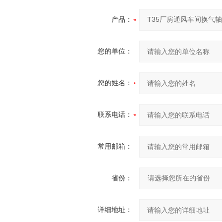
产品：
您的单位：
您的姓名：
联系电话：
常用邮箱：
省份：
详细地址：