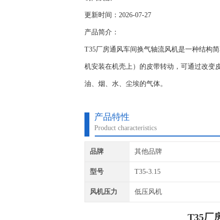
更新时间：2026-07-27
产品简介：
T35厂房通风车间换气轴流风机是一种结构
机安装在机壳上）的皮带转动，可通过改变
油、烟、水、尘埃的气体。
产品特性
Product characteristics
品牌
其他品牌
型号
T35-3.15
风机压力
低压风机
T35