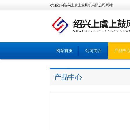
欢迎访问绍兴上虞上鼓风机有限公司网站
网站首页
公司简介
产品中
产品中心