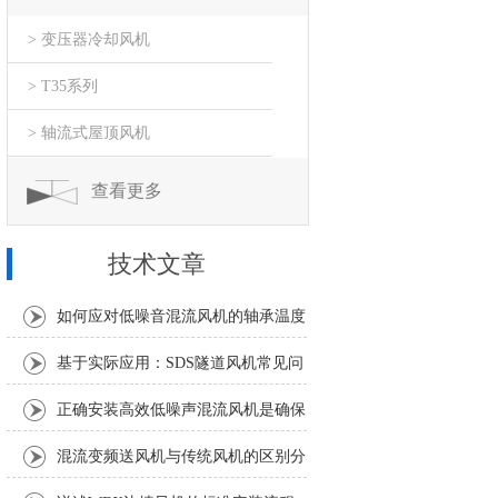
> 变压器冷却风机
> T35系列
> 轴流式屋顶风机
查看更多
技术文章
如何应对低噪音混流风机的轴承温度
异常升高？
基于实际应用：SDS隧道风机常见问
题诊断与解决策略
正确安装高效低噪声混流风机是确保
风量和噪声指标的关键
混流变频送风机与传统风机的区别分
析