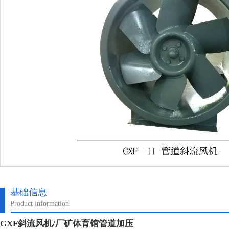
基础信息
Product information
GXF斜流风机/厂矿体育馆管道加压