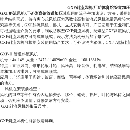
GXF斜流风机/厂矿体育馆管道加压
GXF斜流风机/厂矿体育馆管道加压
其应用斜流子午加速设计方法，采用
叶片结构形式。兼有离心式风机压力系数较高和轴流式风机流量系数较大
紧凑等优点，GXF斜流风机，卧式、立式安装均可。广泛适用于工业和
可根据输送介质的要求，制成防腐型GXF斜流风机、防爆型GXF斜流风
GXF斜流风机亦可制成屋顶式，表示方法为机号后加字母“W”。
GXF斜流风机可根据安装使用场合要求，可外设消声箱体，GXF-A型斜
GXF-II 管道斜流风机
机号：4#-14# 风量：2472-114829m³/h 全压：168-1381Pa
特点：直行风筒、锥形轮毂叶轮，风压高、噪音低、耗电省、结构紧凑等
道和加压送排风，可制成屋顶式。
应用：广泛应用于宾馆，饭店，商场，写字楼，体育场馆和其他高级民用
的地方。
风机在安装前检查：
风机的组成零部件有否因运输变形、移位、碰壳、损坏、叶轮与风筒之间
动，否则应予调整，待修复后方可安装。
GXF斜流风机外形及尺寸：
GXF斜流风机性能参数请详询。