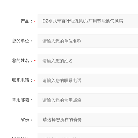
产品：
您的单位：
您的姓名：
联系电话：
常用邮箱：
省份：