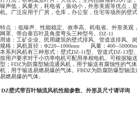
计方法，研制成宽叶片，大弦长，空间扭曲倾斜式叶型
噪声低，风量大，耗电省，振动小，外形美观等优点，
机。广泛应用于厂房，仓库，办公室，住宅等场所的壁
特点 ：低噪声、性能稳定、效率高、耗电省。外形美观
网罩、带自垂百叶及角度弯头三种型号。DZ-11
用途：工矿企业、民用建筑的壁式排风、管道送排风、
规格：风机直径：Φ220--1000mm 风量：400--50000m3
本系列风机有三种形式：壁式DZ-11型、管道式DZ-13型
按用户要求对于小功率电机可配用单相电机。可根据输
型；FDZ为防腐型轴流通风机，用于输送有腐蚀性的气体
机，用于输送易燃易爆的气体。FBDZ为防腐防爆型轴
易燃易爆的气体。
DZ壁式带百叶轴流风机性能参数、
外形及尺寸请详询