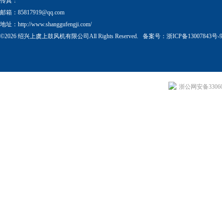
传真：
邮箱：
85817919@qq.com
地址：http://www.shanggufengji.com/
©2026 绍兴上虞上鼓风机有限公司All Rights Reserved. 备案号：
浙ICP备13007843号-
浙公网安备330604