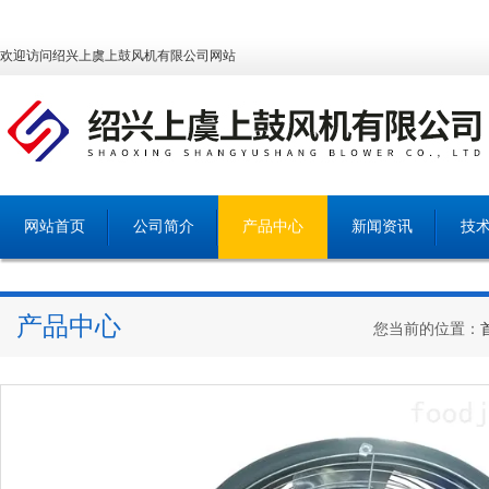
欢迎访问绍兴上虞上鼓风机有限公司网站
网站首页
公司简介
产品中心
新闻资讯
技
产品中心
您当前的位置：