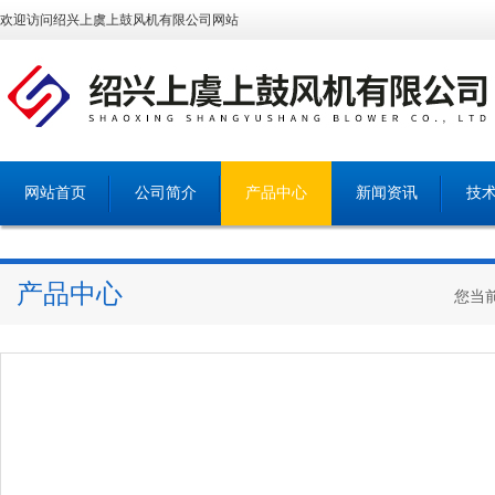
欢迎访问绍兴上虞上鼓风机有限公司网站
网站首页
公司简介
产品中心
新闻资讯
技
产品中心
您当