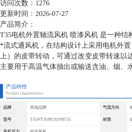
访问次数：1276
更新时间：2026-07-27
产品简介：
T35电机外置轴流风机 喷漆风机 是一种
*流式通风机，在结构设计上采用电机外置
上）的皮带转动，可通过改变皮带转速以
主要用于高温气体抽出或输送含油、烟、
产品特性
Product characteristics
品牌
其他品牌
气流方向
型号
T35/FT35/BT35/FBT35
材质
风机压力
低压风机