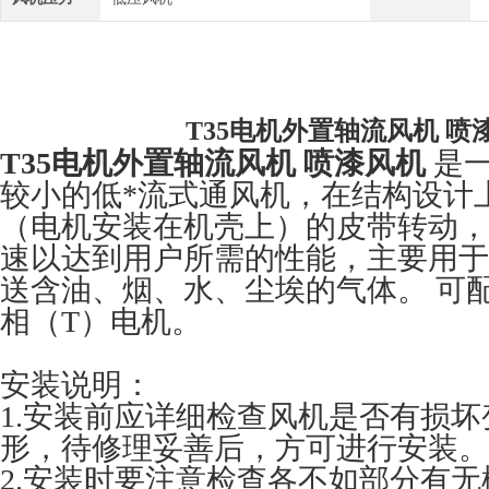
T35电机外置轴流风机 喷
T35电机外置轴流风机 喷漆风机
是一
较小的低*流式通风机，在结构设计
（电机安装在机壳上）的皮带转动，
速以达到用户所需的性能，主要用于
送含油、烟、水、尘埃的气体。 可
相（T）电机。
安装说明：
1.安装前应详细检查风机是否有损
形，待修理妥善后，方可进行安装。
2.安装时要注意检查各不如部分有