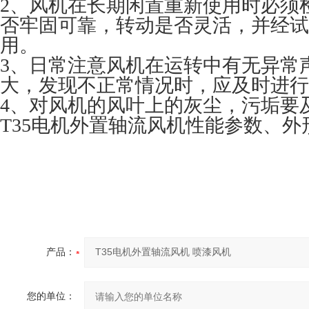
2、风机在长期闲置重新使用时必须
否牢固可靠，转动是否灵活，并经试
用。
3、日常注意风机在运转中有无异常
大，发现不正常情况时，应及时进行
4、对风机的风叶上的灰尘，污垢要
T35电机外置轴流风机性能参数、
产品：
您的单位：