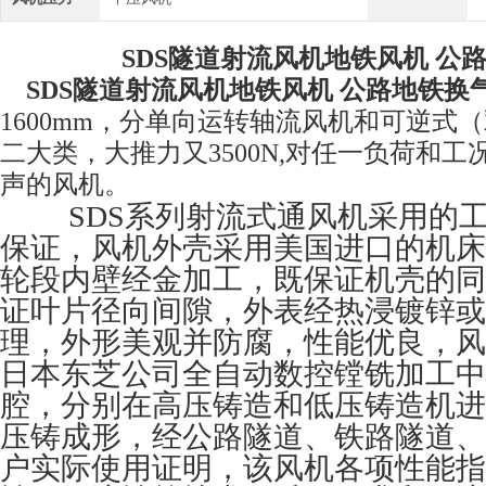
SDS隧道射流风机地铁风机 公
SDS隧道射流风机地铁风机 公路地铁换
1600mm，分单向运转轴流风机和可逆式
二大类，大推力又3500N,对任一负荷和
声的风机。
SDS系列射流式通风机采用的工
保证，风机外壳采用美国进口的机床
轮段内壁经金加工，既保证机壳的同
证叶片径向间隙，外表经热浸镀锌或
理，外形美观并防腐，性能优良，风
日本东芝公司全自动数控镗铣加工中
腔，分别在高压铸造和低压铸造机进
压铸成形，经公路隧道、铁路隧道、
户实际使用证明，该风机各项性能指