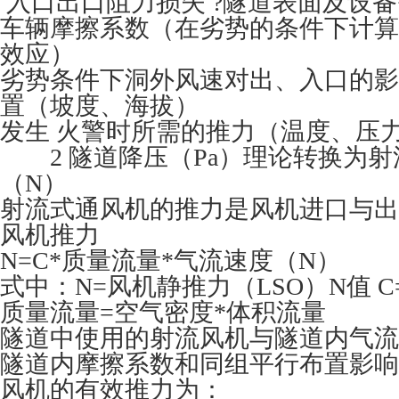
入口出口阻力损失 ?隧道表面及设
车辆摩擦系数（在劣势的条件下计算
效应）
劣势条件下洞外风速对出、入口的影
置（坡度、海拔）
发生 火警时所需的推力（温度、压
2 隧道降压（Pa）理论转换为射
（N）
射流式通风机的推力是风机进口与出
风机推力
N=C*质量流量*气流速度（N）
式中：N=风机静推力（LSO）N值 
质量流量=空气密度*体积流量
隧道中使用的射流风机与隧道内气流
隧道内摩擦系数和同组平行布置影响
风机的有效推力为：