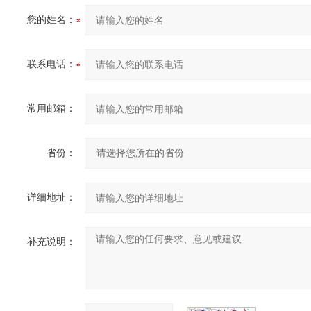
您的姓名：
联系电话：
常用邮箱：
省份：
详细地址：
补充说明：