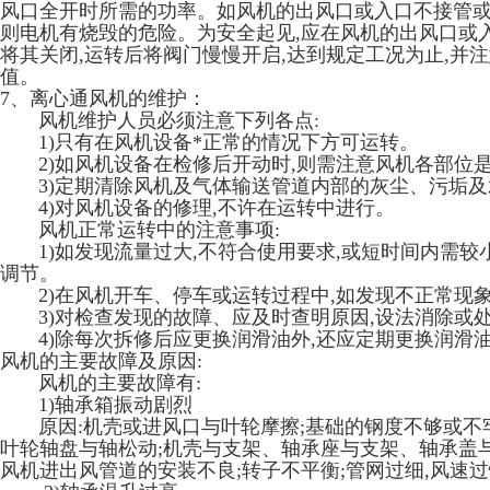
风口全开时所需的功率。如风机的出风口或入口不接管或
则电机有烧毁的危险。为安全起见,应在风机的出风口或
将其关闭,运转后将阀门慢慢开启,达到规定工况为止,并
值。
7、离心通风机的维护：
风机维护人员必须注意下列各点:
1)只有在风机设备*正常的情况下方可运转。
2)如风机设备在检修后开动时,则需注意风机各部位
3)定期清除风机及气体输送管道内部的灰尘、污垢及
4)对风机设备的修理,不许在运转中进行。
风机正常运转中的注意事项:
1)如发现流量过大,不符合使用要求,或短时间内需较
调节。
2)在风机开车、停车或运转过程中,如发现不正常现象
3)对检查发现的故障、应及时查明原因,设法消除或
4)除每次拆修后应更换润滑油外,还应定期更换润滑
风机的主要故障及原因:
风机的主要故障有:
1)轴承箱振动剧烈
原因:机壳或进风口与叶轮摩擦;基础的钢度不够或不牢
叶轮轴盘与轴松动;机壳与支架、轴承座与支架、轴承盖
风机进出风管道的安装不良;转子不平衡;管网过细,风速