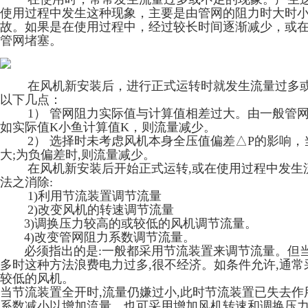
使用过程中发生这种现象，主要是由管网的阻力时大时
故。如果是在使用过程中，经过较长时间逐渐减少，或
管网堵塞。
在风机新安装后，进行正式运转时就发生流量过多或
以下几点：
1） 管网阻力实际值与计算值相差过大。由一般管网特性
如实际值K小鱼计算值K，则流量减少。
2） 选择时未考虑风机本身全压值偏差△P的影响，
大;为负偏差时,则流量减少。
在风机新安装后开始正式运转,或在使用过程中发生流
法之消除:
1)利用节流装置调节流量
2)改变风机的转速调节流量
3)调换压力较高的或较低的风机调节流量。
4)改变管网阻力系数调节流量。
必须指出的是:一般都采用节流装置来调节流量。但当
多时这种方法浪费电力过多,很不经济。如条件允许,通
较低的风机。
当节流装置全开时,流量仍嫌过小,此时节流装置已失去作
系数减小以增加流量。也可采用增加风机转速和调换压力