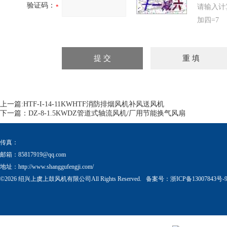
验证码：
请输入计
加四=7
上一篇:
HTF-I-14-11KWHTF消防排烟风机补风送风机
下一篇：
DZ-8-1.5KWDZ管道式轴流风机/厂用节能换气风扇
传真：
邮箱：
85817919@qq.com
地址：http://www.shanggufengji.com/
©2026 绍兴上虞上鼓风机有限公司All Rights Reserved. 备案号：
浙ICP备13007843号-