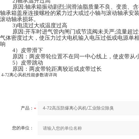
2)轴承温升过高
原因:轴承箱振动剧烈;润滑油脂质量不良、变质、含
轴承箱盖座连接螺栓的紧力过大或过小轴与滚动轴承安装
滚动轴承损坏。
3)电流过大或温度过高
原因:开车时进气管内闸门或节流阀未关严;流量超过
气体密度过大，使压力过大电机输入电压过低或电源单
响
4）皮带滑下
原因：两皮带轮位置不在同一中心线上，使皮带从小
5）皮带跳动
原因：两皮带轮距离较近或皮带过长
4-72离心风机性能参数请详询
产品：
您的单位：