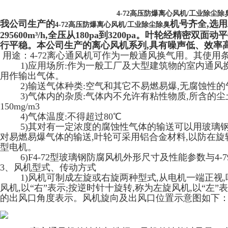
4-72高压防爆离心风机/工业除尘除
我公司生产的
机号齐全,选用
4-72高压防爆离心风机/工业除尘除臭
295600m³/h,全压从180pa到3200pa。叶轮经精密双
行平稳。本公司生产的离心风机系列,具有噪声低、效率
用途：4-72离心通风机可作为一般通风换气用。其使用
1)应用场所:作为一般工厂及大型建筑物的室内通风换
用作输出气体。
2)输送气体种类:空气和其它不易燃易爆,无腐蚀性的
3)气体内的杂质:气体内不允许有粘性物质,所含的尘
150mg/m3
4)气体温度:不得超过80℃
5)其对有一定浓度的腐蚀性气体的输送可以用玻璃钢
对易燃易爆气体的输送,叶轮可采用铝合金材料,以防在旋
型电机。
6)F4-72型玻璃钢防腐风机外形尺寸及性能参数与4-7
3、风机型式、传动方式
1)风机可制成左旋或右旋两种型式,从电机一端正视,
风机,以“右”表示;按逆时针十旋转,称为左旋风机,以“左
的出风口角度表示。风机旋向及出风口位置示意图如下