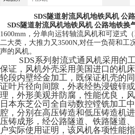
SDS隧道射流风机地铁风机 公
SDS隧道射流风机地铁风机 公路地铁换
1600mm，分单向运转轴流风机和可逆式
二大类，大推力又3500N,对任一负荷和
声的风机。
SDS系列射流式通风机采用的工
保证，风机外壳采用美国进口的机床
轮段内壁经金加工，既保证机壳的同
证叶片径向间隙，外表经热浸镀锌或
理，外形美观并防腐，性能优良，风
日本东芝公司全自动数控镗铣加工中
腔，分别在高压铸造和低压铸造机进
压铸成形，经公路隧道、铁路隧道、
户实际使用证明，该风机各项性能指