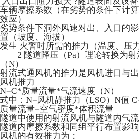
入口出口阻力损失 ?隧道表面及设
车辆摩擦系数（在劣势的条件下计算
效应）
劣势条件下洞外风速对出、入口的影
置（坡度、海拔）
发生 火警时所需的推力（温度、压
2 隧道降压（Pa）理论转换为射
（N）
射流式通风机的推力是风机进口与出
风机推力
N=C*质量流量*气流速度（N）
式中：N=风机静推力（LSO）N值 
质量流量=空气密度*体积流量
隧道中使用的射流风机与隧道内气流
隧道内摩擦系数和同组平行布置影响
风机的有效推力为：