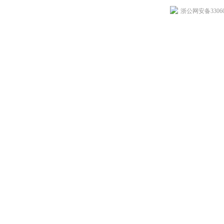
浙公网安备330604