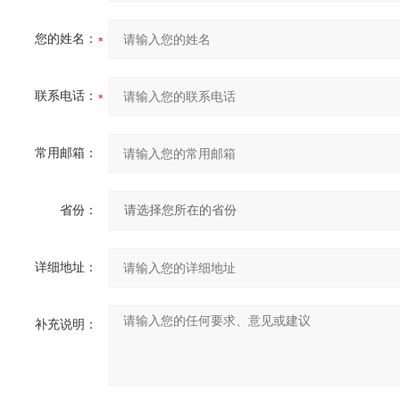
您的姓名：
联系电话：
常用邮箱：
省份：
详细地址：
补充说明：